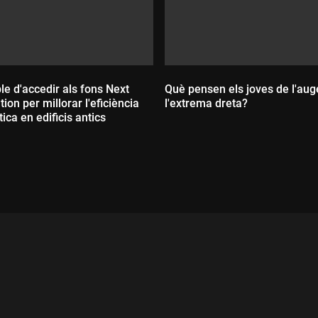
ple d'accedir als fons Next
Què pensen els joves de l'aug
ion per millorar l'eficiència
l'extrema dreta?
ica en edificis antics
Durada:
ada: