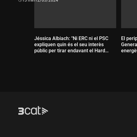
Jéssica Albiach: "Ni ERC ni el PSC
El peri
expliquen quin és el seu interès
Generat
públic per tirar endavant el Hard
energèt
Rock"
Durada:
Dur