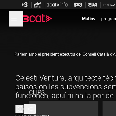
Anar
Anar
BOTIGA
a
al
la
contingut
Obre
navegació
menú
Matins
progra
de
principal
navegació
Parlem amb el president executiu del Consell Català d'Ar
Celestí Ventura, arquitecte tècn
països on les subvencions se
CLIPS
funcionen, aquí hi ha la por de
cobrar"
Durada:
13 min
12/03/2024