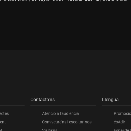
ada:
Durada:
Contacta'ns
Llengua
ectes
Atenció a l'audiència
Promoció 
ient
Com veure'ns i escoltar-nos
ésAdir
nt
Visita'ns
Espai de 