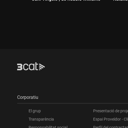
Durada:
Dur
Corporatiu
El grup
Presentació de proj
Transparència
Espai Proveïdor - Cl
Responsabilitat social
Perfil del contracta