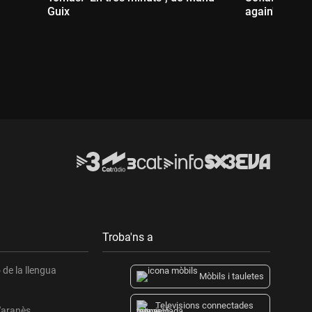
Guix
again", de Pi
Durada:
Durada:
Troba'ns a
de la llengua
Mòbils i tauletes
Televisions connectades
l'aranès