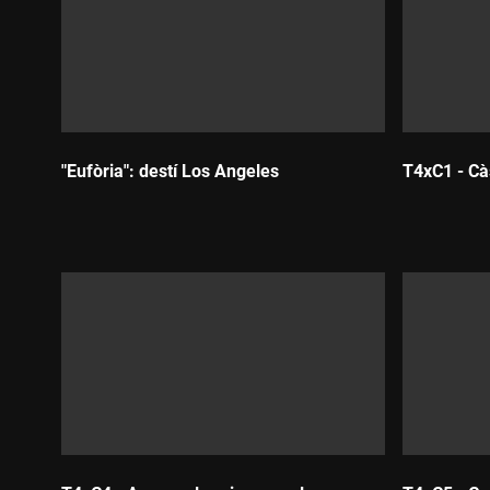
No. No hem fet un copy-paste de la lletra de la cançó de
"Eufòria": destí Los Angeles
T4xC1 - Càs
Durada:
Durada: