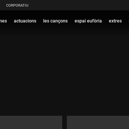
CORPORATIU
mes
actuacions
les cançons
espai eufòria
extres