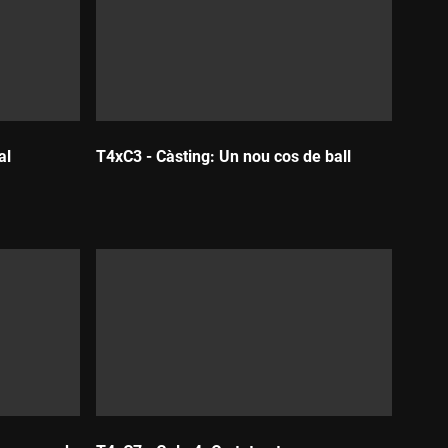
a".
al
T4xC3 - Càsting: Un nou cos de ball
Durada: