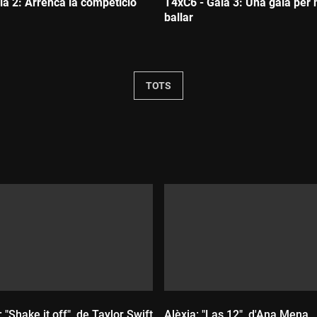
la 2: Arrenca la competició
T4xC6 - Gala 3: Una gala per 
ballar
Durada:
TOTS
: "Shake it off", de Taylor Swift
Alèxia: "Las 12", d'Ana Mena