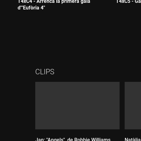
T4xC4 - Arrenca la primera gala
T4xC5 - Ga
d'"Eufòria 4"
Durada:
Durada:
CLIPS
Jan: "Angels", de Robbie Williams
Natàlia