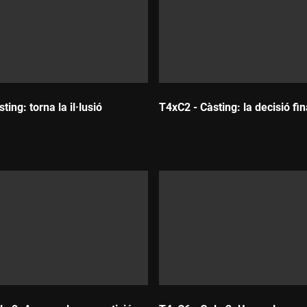
 la Scorpio. És que la cantàvem com la Clàudia al plató d'"Eufòri
ting: torna la il·lusió
T4xC2 - Càsting: la decisió fin
Durada: