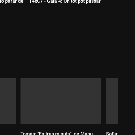
no parar de
T4xC7 - Gala 4: On tot pot passar
Durada:
Tomàs: "En tres minuts", de Manu
Sofia: "Neve