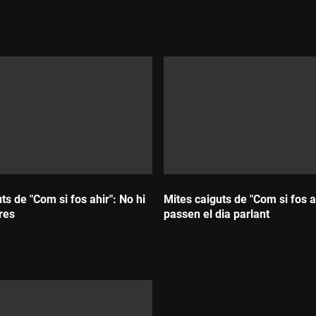
Durada:
ts de "Com si fos ahir": No hi
Mites caiguts de "Com si fos a
res
passen el dia parlant
Durada: