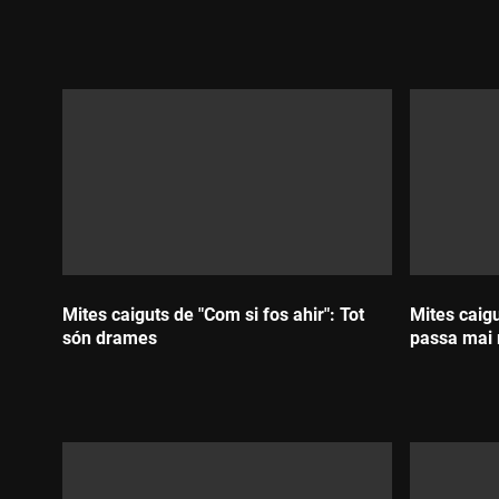
Mites caiguts de "Com si fos ahir": Tot
Mites caigu
són drames
passa mai 
Durada:
Durada: