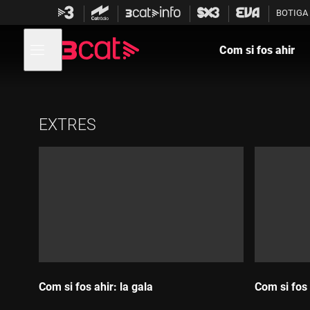
Anar
Anar
BOTIGA
a
al
la
contingut
Obre
navegació
menú
Com si fos ahir
de
principal
navegació
EXTRES
Com si fos ahir: la gala
Com si fos 
Durada:
Durada: