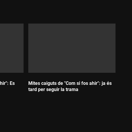
Durada:
hir": Es
Mites caiguts de "Com si fos ahir": ja és
tard per seguir la trama
Durada: