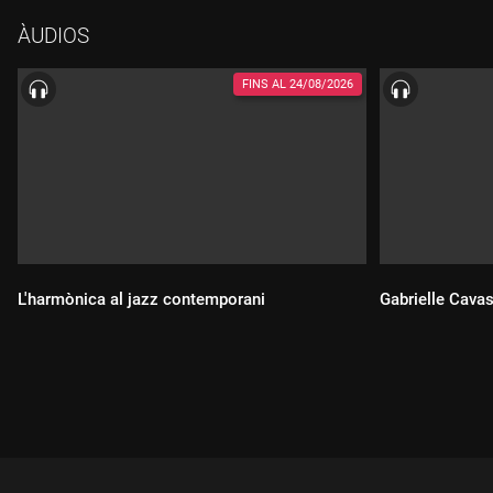
"Cancionero", 2020).Gonzalo del Val, bateria; David Mengual,
ÀUDIOS
contrabaix; Marco Mezquida, piano."Byablue" (de l'àlbum
"Cancionero", 2020).Gonzalo del Val, bateria; David Mengual,
FINS AL
24/08/2026
contrabaix; Marco Mezquida, piano; Benet Palet,
trompeta."Balada para Mauro" (de l'àlbum "Koiné",
2016).Gonzalo del Val, bateria; Marco Mezquida, piano; David
Mengual, bateria."The song is you" (de l'àlbum "Standards in
Dublin", 2017).Gonzalo del Val, bateria; Dave Liebman, saxo;
Ronan Guilfoyle, baix."Por el bulevar de los sueños rotos" (de
l'àlbum "Lamentos mestizos", 2024).
L'harmònica al jazz contemporani
Gabrielle Cavas
Durada:
Durada: