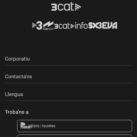
Corporatiu
Contacta'ns
Llengua
Troba'ns a
Mòbils i tauletes