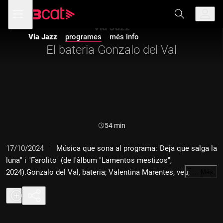
Anar
Anar
Obre
menú
a
al
de
la
contingut
Via Jazz
navegació
navegació
Via Jazz
programes
més info
principal
El bateria Gonzalo del Val
Durada:
54 min
17/10/2024
Música que sona al programa:"Deja que salga la
luna" i "Farolito" (de l'àlbum "Lamentos mestizos",
2024).Gonzalo del Val, bateria; Valentina Marentes, veu;
…
Més
Paquito Cruz, piano; Benjamín García, contrabaix; Luis Giménez,
guitarra."Es bot" i "Galeón" (de l'àbum "Tornaviaje", 2022).
Raynald Colom, trompeta; Romain Pilon, guitarra; Manel Fortià,
contrabaix; Gonzalo del Val, bateria."Latin genetics" (de l'àlbum