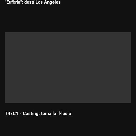
"Eufòria": destí Los Angeles
Durada:
T4xC1 - Càsting: torna la il·lusió
Durada: