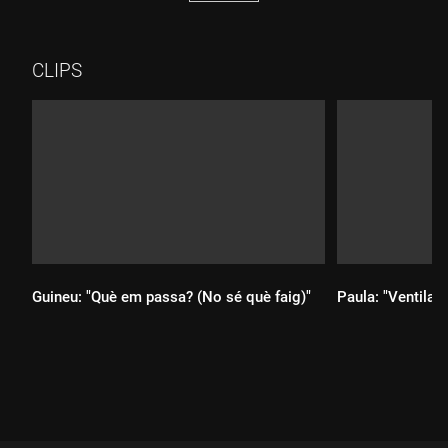
CLIPS
Guineu: "Què em passa? (No sé què faig)"
Paula: "Ventilad
Durada:
Durada: