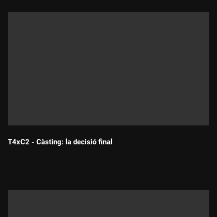
T4xC2 - Càsting: la decisió final
Durada: