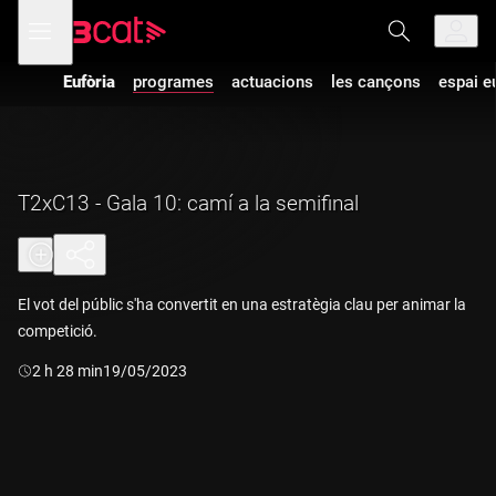
Anar
Anar
Obre
menú
a
al
de
la
contingut
navegació
navegació
Eufòria
programes
actuacions
les cançons
espai e
principal
T2xC13 - Gala 10: camí a la semifinal
El vot del públic s'ha convertit en una estratègia clau per animar la
competició.
Durada:
2 h 28 min
19/05/2023