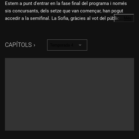
Estem a punt d'entrar en la fase final del programa i només
sis concursants, dels setze que van començar, han pogut
accedir a la semifinal. La Sofia, gràcies al vot del públic, va
…
Més
aconseguir la immunitat per a dues gales. En aquesta desena
gala, cinc concursants més s'han convertit en semifinalistes
de l'edició.
CAPÍTOLS
Temporada 4