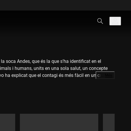
a soca Andes, que és la que s'ha identificat en el
Animals i humans, units en una sola salut, un concepte
o ha explicat que el contagi és més fàcil en un creuer
…
Més
rsions, per tractar-se d'un virus respiratori. Maria Àngels
 és més mortal per a les persones que altres virus; té
 amb l'hantavirus cal fer servir mascaretes. A més a
estan malalts, però sí que cal netejar a fons els llocs
caretes.