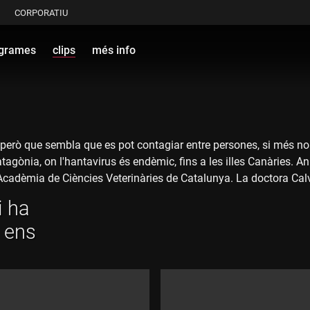
CORPORATIU
grames
clips
més info
però que sembla que es pot contagiar entre persones, si més no l
tagònia, on l'hantavirus és endèmic, fins a les illes Canàries. 
Acadèmia de Ciències Veterinàries de Catalunya. La doctora Calv
de dinars i activitats d'entreteniment dins del vaixell fins a excu
i ha
irus és molt menor que la del coronavirus (covid-19), però sí que
ò ens
senvolupen símptomes. En el cas de tenir símptomes compatibles
 ha recordat que no totes les rates ni els rosegadors en general 
, i sempre prenent mesures de prevenció, començant per les mas