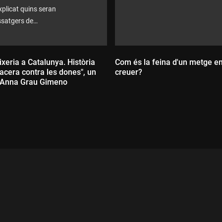
plicat quins seran
assatgers de
durant els dies
ixeria a Catalunya. Història
Com és la feina d'un metge e
acera contra les dones", un
creuer?
 d'Anna Grau Gimeno
Durada:
ada: