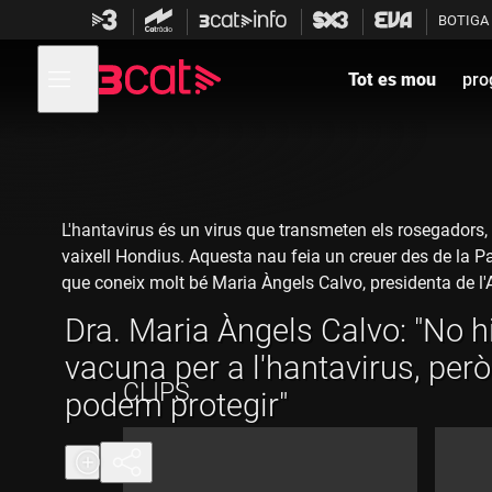
Anar
Anar
BOTIGA
a
al
la
contingut
Obre
navegació
menú
Tot es mou
pro
de
principal
navegació
L'hantavirus és un virus que transmeten els rosegadors, 
vaixell Hondius. Aquesta nau feia un creuer des de la Pa
que coneix molt bé Maria Àngels Calvo, presidenta de l'
"petit" en què els passatgers fan moltes coses junts, des 
Dra. Maria Àngels Calvo: "No h
Calvo ha afirmat que la capacitat de contagi de l'hantav
vacuna per a l'hantavirus, per
una mortalitat del 40% en persones contagiades que de
més, la presidenta de l'Acadèmia de Ciències Veterinàries
CLIPS
podem protegir"
on es tingui constància que hi passen aquests animals