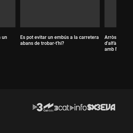
n un
Es pot evitar un embús a la carretera
Arròs de tint
abans de trobar-t'hi?
d'alfàbrega, 
amb Maria Ni
Durada:
Durada: