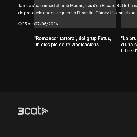
També s'ha connectat amb Madrid, des d'on Eduard Batlle ha ex
els protocols que se seguiran a l'Hospital Gómez Ulla, on els p
l'Hondius residents a Espanya seran atesos i podrien estar-s'hi 
Durada:
25 min
07/05/2026
recomanats de quarantena.
"Romancer tartera", del grup Fetus,
"La bru
un disc ple de reivindicacions
d'una c
llibre
Durada:
Dur