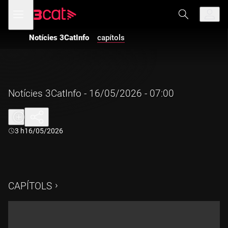
Anar
Anar
Obre
menú
a
al
de
la
contingut
navegació
navegació
Notícies 3CatInfo
capítols
principal
Notícies 3CatInfo - 16/05/2026 - 07:00
Durada:
3 h
16/05/2026
CAPÍTOLS