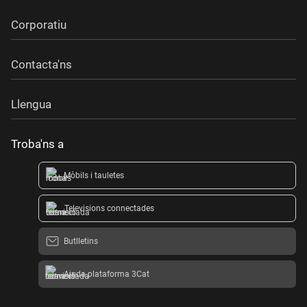
Corporatiu
Contacta'ns
Llengua
Troba'ns a
Mòbils i tauletes
Televisions connectades
Butlletins
Ajuda plataforma 3Cat