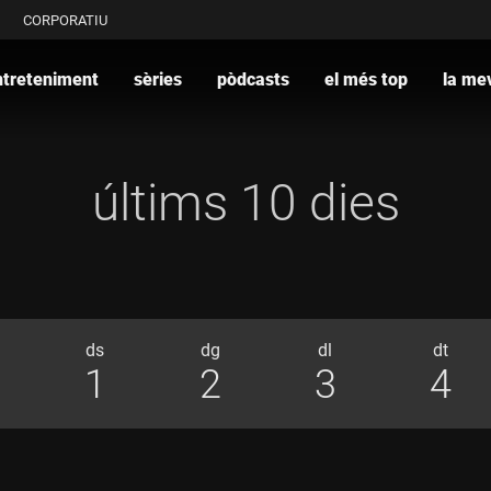
CORPORATIU
ntreteniment
sèries
pòdcasts
el més top
la mev
últims 10 dies
ds
dg
dl
dt
1
1
2
3
4