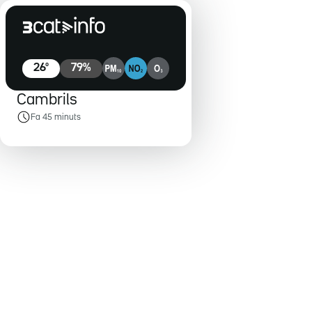
26
º
79
%
Cambrils
Fa 45 minuts