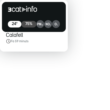
24
º
75
%
Calafell
Fa 59 minuts