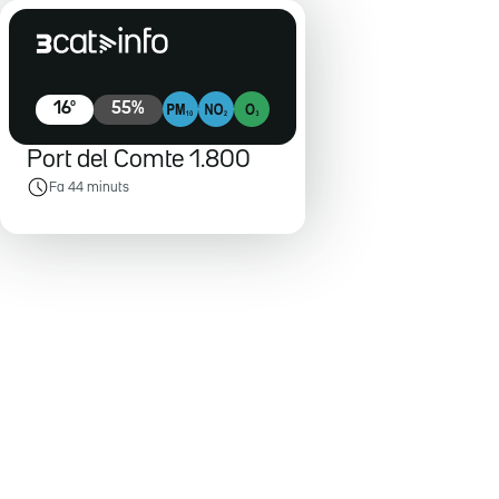
16
º
55
%
Port del Comte 1.800
Fa 44 minuts