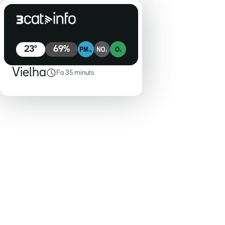
23
º
69
%
Vielha
Fa 35 minuts