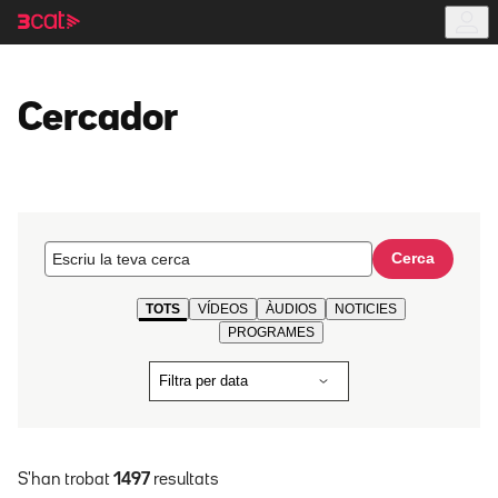
Anar
Anar
a
al
la
contingut
navegació
principal
Cercador
Cerca
TOTS
VÍDEOS
ÀUDIOS
NOTICIES
PROGRAMES
Filtra per data
S'han trobat
1497
resultats