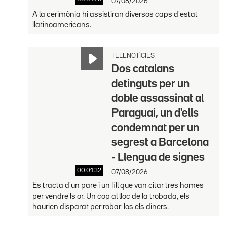
07/08/2026
A la cerimònia hi assistiran diversos caps d'estat
llatinoamericans.
TELENOTÍCIES
Dos catalans
detinguts per un
doble assassinat al
Paraguai, un d'ells
condemnat per un
segrest a Barcelona
- Llengua de signes
00:01:32
07/08/2026
Es tracta d'un pare i un fill que van citar tres homes
per vendre'ls or. Un cop al lloc de la trobada, els
haurien disparat per robar-los els diners.