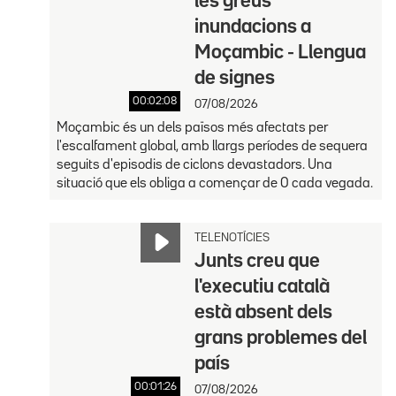
les greus
inundacions a
Moçambic - Llengua
de signes
00:02:08
07/08/2026
Moçambic és un dels països més afectats per
l'escalfament global, amb llargs períodes de sequera
seguits d'episodis de ciclons devastadors. Una
situació que els obliga a començar de 0 cada vegada.
TELENOTÍCIES
Junts creu que
l'executiu català
està absent dels
grans problemes del
país
00:01:26
07/08/2026