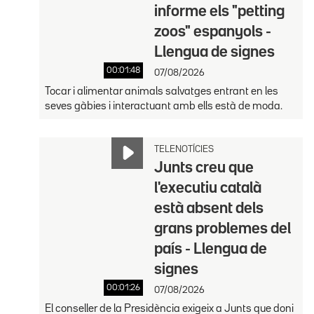
informe els "petting
zoos" espanyols -
Llengua de signes
00:01:48
07/08/2026
Tocar i alimentar animals salvatges entrant en les
seves gàbies i interactuant amb ells està de moda.
TELENOTÍCIES
Junts creu que
l'executiu català
està absent dels
grans problemes del
país - Llengua de
signes
00:01:26
07/08/2026
El conseller de la Presidència exigeix a Junts que doni