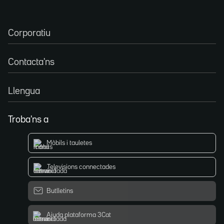
Corporatiu
Contacta'ns
Llengua
Troba'ns a
Mòbils i tauletes
Televisions connectades
Butlletins
Ajuda plataforma 3Cat