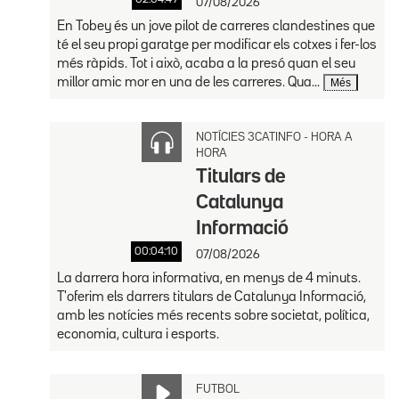
07/08/2026
En Tobey és un jove pilot de carreres clandestines que
té el seu propi garatge per modificar els cotxes i fer-los
més ràpids. Tot i això, acaba a la presó quan el seu
millor amic mor en una de les carreres. Qua...
Més
NOTÍCIES 3CATINFO - HORA A
HORA
Titulars de
Catalunya
Informació
00:04:10
07/08/2026
La darrera hora informativa, en menys de 4 minuts.
T'oferim els darrers titulars de Catalunya Informació,
amb les notícies més recents sobre societat, política,
economia, cultura i esports.
FUTBOL