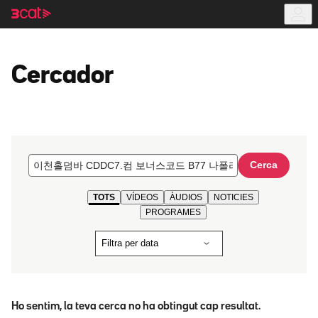
Anar
Anar
a
al
la
contingut
navegació
principal
Cercador
Cerca
TOTS
VÍDEOS
ÀUDIOS
NOTICIES
PROGRAMES
Filtra per data
Ho sentim, la teva cerca no ha obtingut cap resultat.