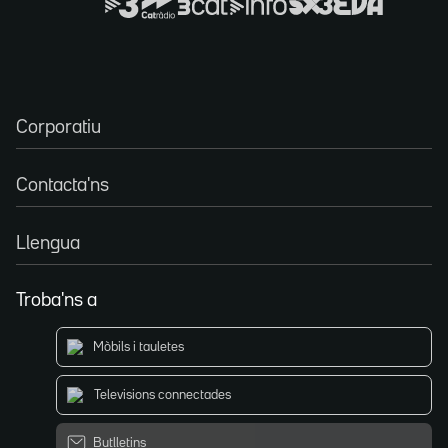
Corporatiu
Contacta'ns
Llengua
Troba'ns a
Mòbils i tauletes
Televisions connectades
Butlletins