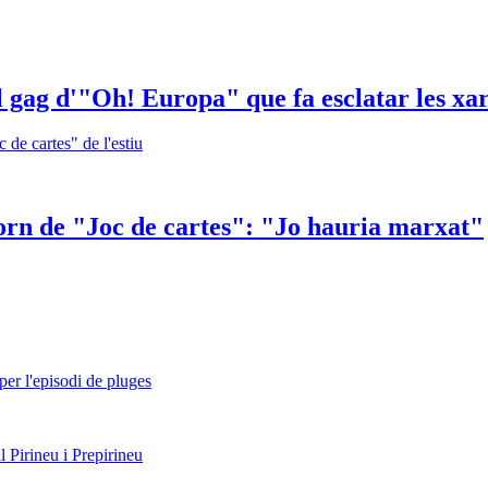
l gag d'"Oh! Europa" que fa esclatar les xa
etorn de "Joc de cartes": "Jo hauria marxat"
per l'episodi de pluges
l Pirineu i Prepirineu