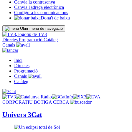
Canvia la contrasenya
Canvia l'adreça electrònica
Configura les comunicacions
Dona't de baixa
Obrir menu de navegació
Directes
Programació
Catàleg
Canals
Inici
Directes
Programació
Canals
Catàleg
CORPORATIU
BOTIGA
CERCA
Univers 3Cat