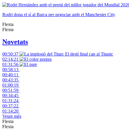
Rodri dona el sí al Barça per negociar amb el Manchester City
Flexta
Flexta
Novetats
00:50:37
02:14:21
01:31:56
00:58:13
00:40:11
00:43:35
01:00:19
00:51:59
00:34:45
01:31:24
00:37:22
01:14:20
Veure més
Flexta
Flexta