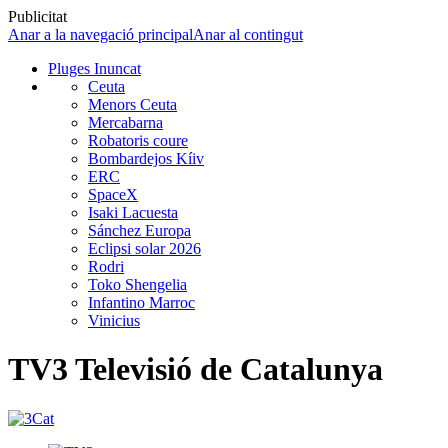
Publicitat
Anar a la navegació principal
Anar al contingut
Pluges Inuncat
Ceuta
Menors Ceuta
Mercabarna
Robatoris coure
Bombardejos Kíiv
ERC
SpaceX
Isaki Lacuesta
Sánchez Europa
Eclipsi solar 2026
Rodri
Toko Shengelia
Infantino Marroc
Vinicius
TV3 Televisió de Catalunya