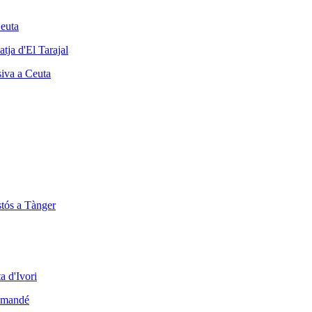
Ceuta
siva a Ceuta
stós a Tànger
iomandé