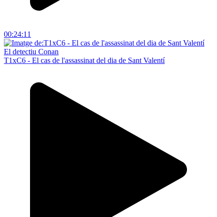
00:24:11
El detectiu Conan
T1xC6 - El cas de l'assassinat del dia de Sant Valentí