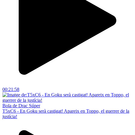
00:21:58
Bola de Drac Súper
T5xC6 - En Goku serà castigat! Apareix en Toppo, el guerrer de la
justícia!