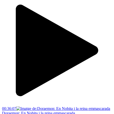
00:36:07
Doraemon: En Nobita i la reina emmascarada