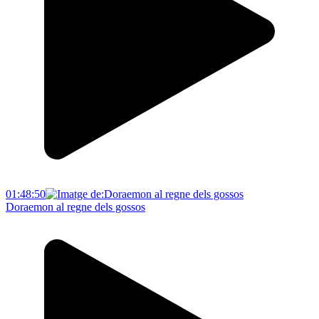
01:48:50
Doraemon al regne dels gossos