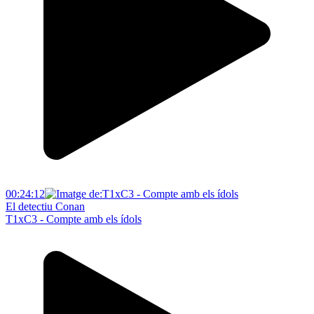
00:24:12
El detectiu Conan
T1xC3 - Compte amb els ídols