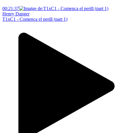
00:21:37
Henry Danger
T1xC1 - Comença el perill (part 1)