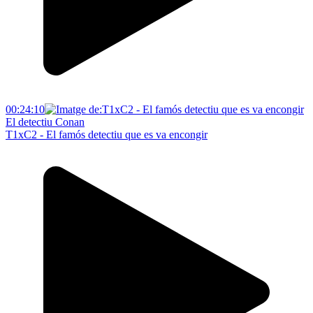
00:24:10
El detectiu Conan
T1xC2 - El famós detectiu que es va encongir