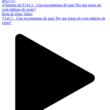
00:21:57
Bola de Drac Súper
T1xC1 - Una recompensa de pau! Per qui seran els cent milions de
zenis?