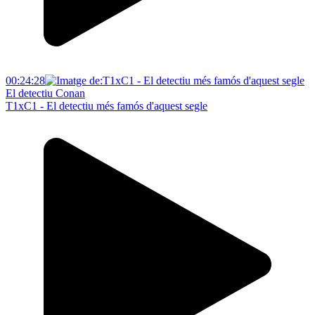
00:24:28
El detectiu Conan
T1xC1 - El detectiu més famós d'aquest segle