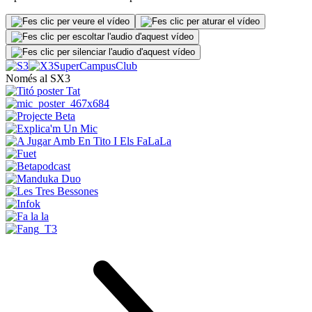
Super
Campus
Club
Només al SX3