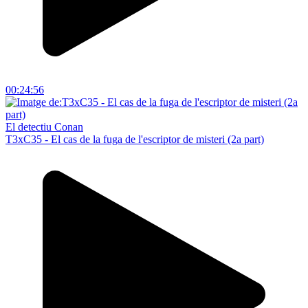
00:24:56
El detectiu Conan
T3xC35 - El cas de la fuga de l'escriptor de misteri (2a part)