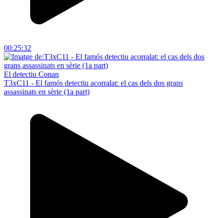
00:25:32
El detectiu Conan
T3xC11 - El famós detectiu acorralat: el cas dels dos grans
assassinats en sèrie (1a part)