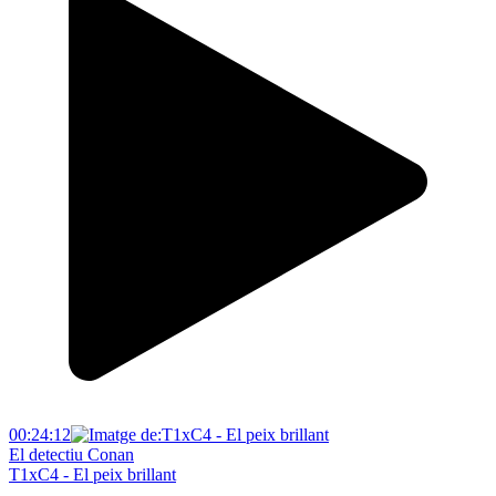
00:24:12
El detectiu Conan
T1xC4 - El peix brillant