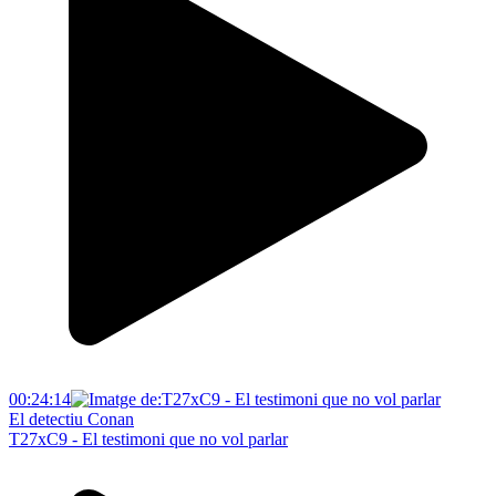
00:24:14
El detectiu Conan
T27xC9 - El testimoni que no vol parlar