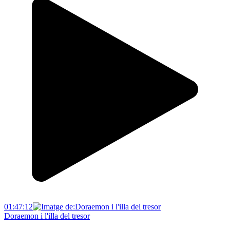
01:47:12
Doraemon i l'illa del tresor