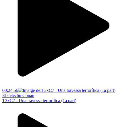
00:24:56
El detectiu Conan
T3xC7 - Una travessa terrorífica (1a part)