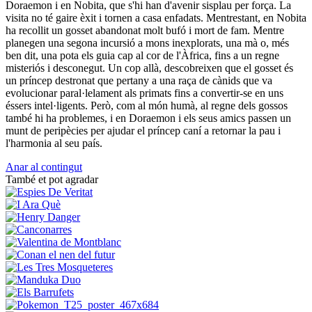
Doraemon i en Nobita, que s'hi han d'avenir sisplau per força. La
visita no té gaire èxit i tornen a casa enfadats. Mentrestant, en Nobita
ha recollit un gosset abandonat molt bufó i mort de fam. Mentre
planegen una segona incursió a mons inexplorats, una mà o, més
ben dit, una pota els guia cap al cor de l'Àfrica, fins a un regne
misteriós i desconegut. Un cop allà, descobreixen que el gosset és
un príncep destronat que pertany a una raça de cànids que va
evolucionar paral·lelament als primats fins a convertir-se en uns
éssers intel·ligents. Però, com al món humà, al regne dels gossos
també hi ha problemes, i en Doraemon i els seus amics passen un
munt de peripècies per ajudar el príncep caní a retornar la pau i
l'harmonia al seu país.
Anar al contingut
També et pot agradar