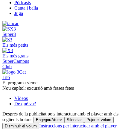
Pòdcasts
Canta i balla
Juga
Super3
Els més petits
Els més grans
SuperCampus
Club
Titó
El programa s'emet
Nou capítol: excursió amb frases fetes
Vídeos
De què va?
Després de la publicitat pots interactuar amb el player amb els
següents botons
Engegar/Aturar
Silenciar
Pujar el volum
Instruccions per interactuar amb el player
Disminuir el volum