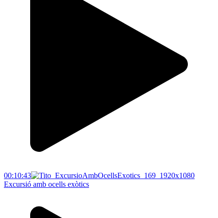
00:10:43
Excursió amb ocells exòtics