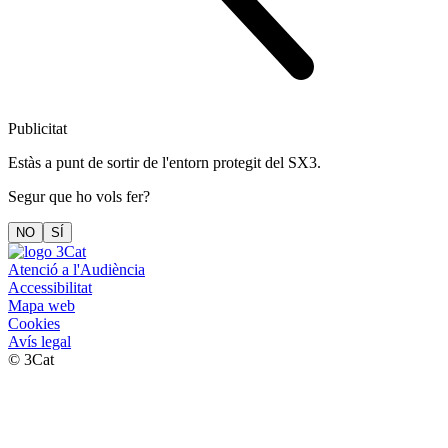
Publicitat
Estàs a punt de sortir de l'entorn protegit del SX3.
Segur que ho vols fer?
NO
SÍ
Atenció a l'Audiència
Accessibilitat
Mapa web
Cookies
Avís legal
© 3Cat