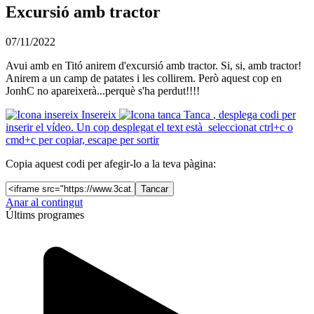
Excursió amb tractor
07/11/2022
Avui amb en Titó anirem d'excursió amb tractor. Si, si, amb tractor!
Anirem a un camp de patates i les collirem. Però aquest cop en
JonhC no apareixerà...perquè s'ha perdut!!!!
Insereix
Tanca
, desplega codi per
inserir el vídeo. Un cop desplegat el text està seleccionat ctrl+c o
cmd+c per copiar, escape per sortir
Copia aquest codi per afegir-lo a la teva pàgina:
Tancar
Anar al contingut
Últims programes