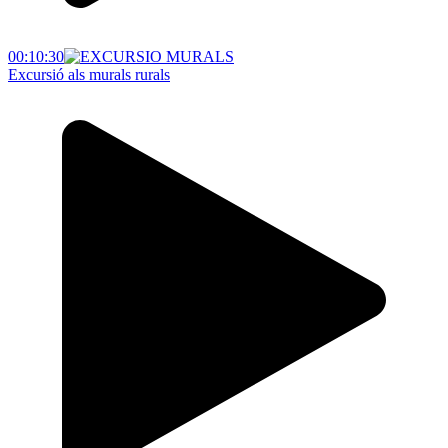
00:10:30
Excursió als murals rurals