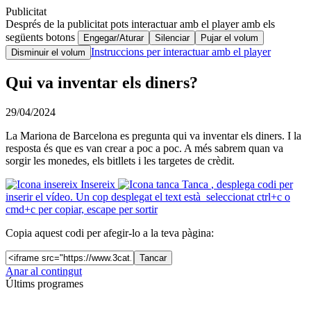
Publicitat
Després de la publicitat pots interactuar amb el player amb els
següents botons
Engegar/Aturar
Silenciar
Pujar el volum
Instruccions per interactuar amb el player
Disminuir el volum
Qui va inventar els diners?
29/04/2024
La Mariona de Barcelona es pregunta qui va inventar els diners. I la
resposta és que es van crear a poc a poc. A més sabrem quan va
sorgir les monedes, els bitllets i les targetes de crèdit.
Insereix
Tanca
, desplega codi per
inserir el vídeo. Un cop desplegat el text està seleccionat ctrl+c o
cmd+c per copiar, escape per sortir
Copia aquest codi per afegir-lo a la teva pàgina:
Tancar
Anar al contingut
Últims programes