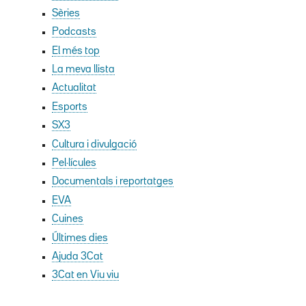
Sèries
Podcasts
El més top
La meva llista
Actualitat
Esports
SX3
Cultura i divulgació
Pel·lícules
Documentals i reportatges
EVA
Cuines
Últimes dies
Ajuda 3Cat
3Cat en Viu viu