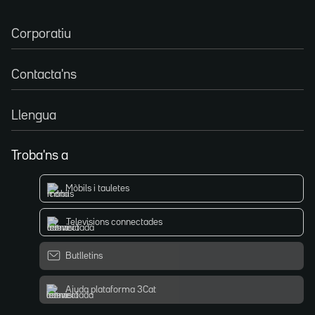
Corporatiu
Contacta'ns
Llengua
Troba'ns a
Mòbils i tauletes
Televisions connectades
Butlletins
Ajuda plataforma 3Cat