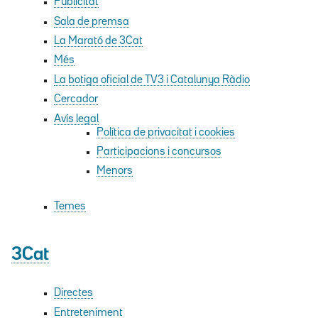
Publicitat
Sala de premsa
La Marató de 3Cat
seccions:
Més
Participacions,
La botiga oficial de TV3 i Catalunya Ràdio
Concursos
Cercador
i
Especials
Avís legal
Política de privacitat i cookies
Participacions i concursos
Menors
Temes
3Cat
Directes
Entreteniment