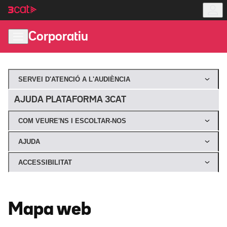
Anar
Anar
a
al
la
contingut
Corporatiu
navegació
principal
SERVEI D'ATENCIÓ A L'AUDIÈNCIA
AJUDA PLATAFORMA 3CAT
COM VEURE'NS I ESCOLTAR-NOS
AJUDA
ACCESSIBILITAT
Mapa web