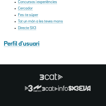
Concursos i experiències
Cercador
Fes-te súper
Tot un món a les teves mans
Directe SX3
Perfil d'usuari