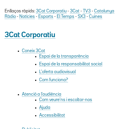
Enllaços ràpids:
3Cat Corporatiu
-
3Cat
-
TV3
-
Catalunya
Ràdio
-
Notícies
-
Esports
-
El Temps
-
SX3
-
Cuines
3Cat Corporatiu
Coneix 3Cat
Espai de la transparència
Espai de la responsabilitat social
L'oferta audiovisual
Com funciona?
Atenció a l'audiència
Com veure'ns i escoltar-nos
Ajuda
Accessibilitat