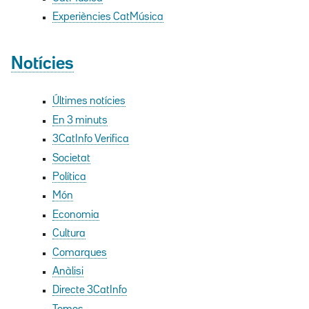
Experiències CatMúsica
Notícies
Últimes notícies
En 3 minuts
3CatInfo Verifica
Societat
Política
Món
Economia
Cultura
Comarques
Anàlisi
Directe 3CatInfo