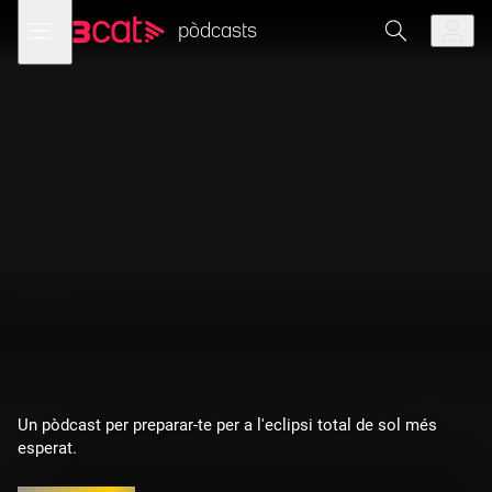
Anar
Anar
Obre
menú
a
al
pòdcasts
de
la
contingut
navegació
navegació
principal
Un pòdcast per preparar-te per a l'eclipsi total de sol més
esperat.