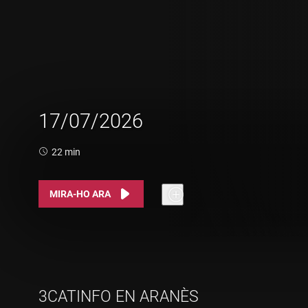
17/07/2026
Durada:
22 min
MIRA-HO ARA
3CATINFO EN ARANÈS