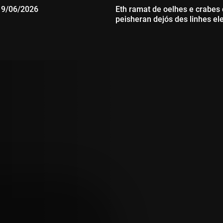
19/06/2026
Eth ramat de oelhes e crabes
peisheran dejós des linhes el
:
Durada: