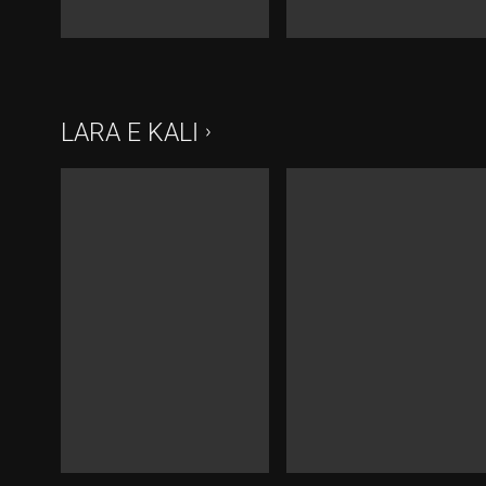
Durada:
Durada:
LARA E KALI
Durada:
Durada: