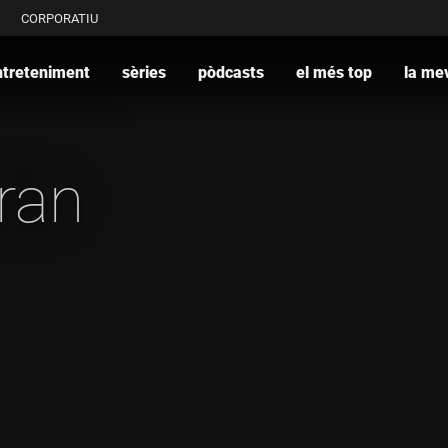
CORPORATIU
ntreteniment
sèries
pòdcasts
el més top
la mev
ran