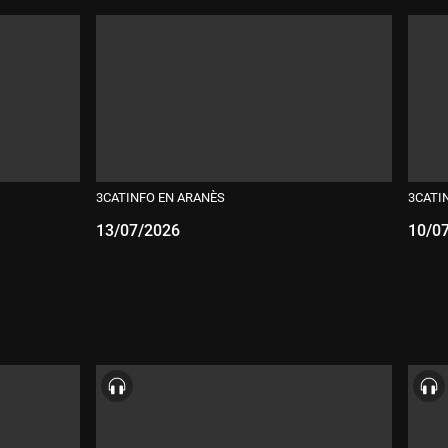
3CATINFO EN ARANÈS
3CATI
13/07/2026
10/0
Durada:
D