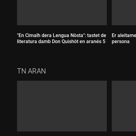
"En Cimalh dera Lengua Nòsta": tastet de
Er aleitam
literatura damb Don Quishòt en aranés 5
persona
TN ARAN
Durada:
Durada