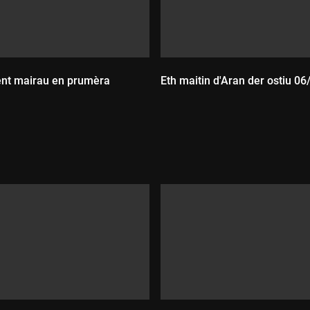
ent mairau en prumèra
Eth maitin d'Aran der ostiu 0
Durada:
: