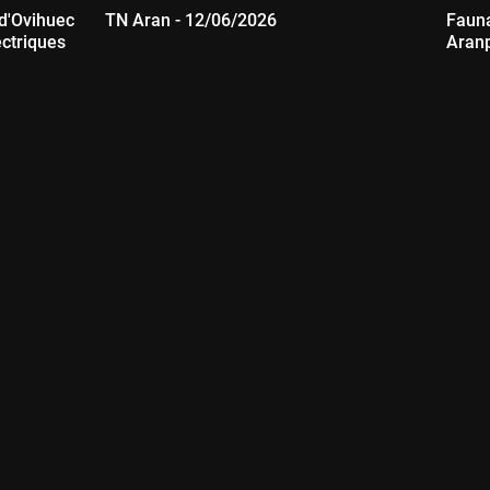
 d'Ovihuec
TN Aran - 12/06/2026
Fauna
ectriques
Aran
Durada:
D