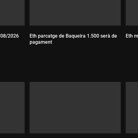
6/08/2026
Eth parcatge de Baqueira 1.500 serà de
Eth m
pagament
D
Durada: