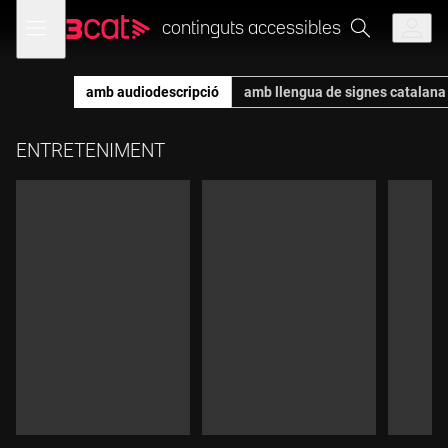
Anar
Anar
Obre
menú
a
al
continguts accessibles
de
la
contingut
navegació
navegació
principal
amb audiodescripció
amb llengua de signes catalana
ENTRETENIMENT