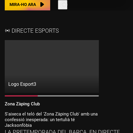
MIRA-HO ARA
DIRECTE ESPORTS
Logo Esport3
Directe:
Esport3
Canal:
Zona Zàping Club
Esport3
S'aixeca el teló del 'Zona Zàping Club' amb una
confessió inesperada: un tertulià té
Jacksonfòbia
LA PRETEMPORADA DEL BARÇA, EN DIRECTE