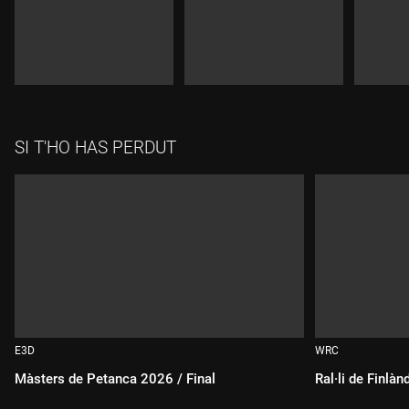
SI T'HO HAS PERDUT
E3D
WRC
Màsters de Petanca 2026 / Final
Ral·li de Finlà