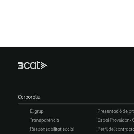
Corporatiu
El grup
Presentació de pr
Transparència
Espai Proveïdor - 
Responsabilitat social
Perfil del contract