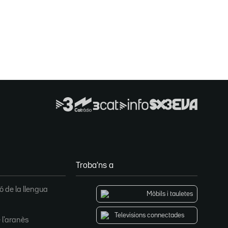
Troba'ns a
 de la llengua
Mòbils i tauletes
Televisions connectades
 l'aranès