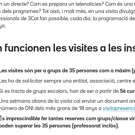
n un directe? Com es prepara un telenotícies? Com és una u
 dels programes? Tot això, i molt més, en una visita divulg
essionals de 3Cat fan possible, cada dia, la programació de
ya.
funcionen les visites a les in
Les visites són per a grups de 35 persones com a màxim (p
Les ha de sol·licitar sempre una entitat, associació, centre es
Si es tracta de grups escolars, han de ser a partir de
5è cur
Una setmana abans de la visita cal enviar un document amb
número de DNI dels més grans de 18 anys a
visitapresenc
És imprescindible fer tantes reserves com grups/classe ving
poden superar les 35 persones (professorat inclòs).