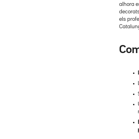
alhora e
decorats
els prof
Catalun
Com 