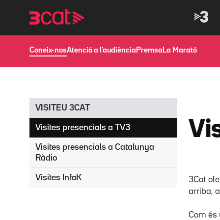
Anar
Anar
a
al
la
contingut
navegació
principal
Coneix-nos
Atenció a l'audiència
Premsa
La Marató
VISITEU 3CAT
Vi
Visites presencials a TV3
Visites presencials a Catalunya
Ràdio
Visites InfoK
3Cat ofe
arriba, 
Com és u