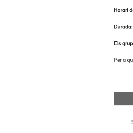
Horari d
Durada
Els grup
Per a qu