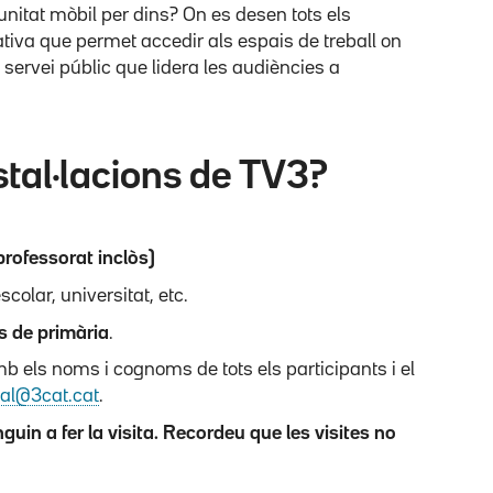
nitat mòbil per dins? On es desen tots els
ativa que permet accedir als espais de treball on
 servei públic que lidera les audiències a
stal·lacions de TV3?
rofessorat inclòs)
colar, universitat, etc.
s de primària
.
 els noms i cognoms de tots els participants i el
ial@3cat.cat
.
uin a fer la visita. Recordeu que les visites no