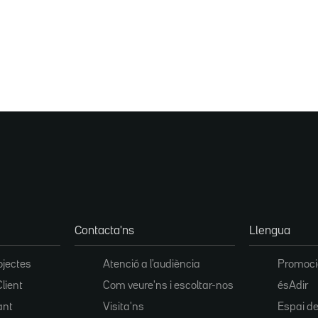
Contacta'ns
Llengua
ojectes
Atenció a l'audiència
Promoció
Client
Com veure'ns i escoltar-nos
ésAdir
ant
Visita'ns
Espai de