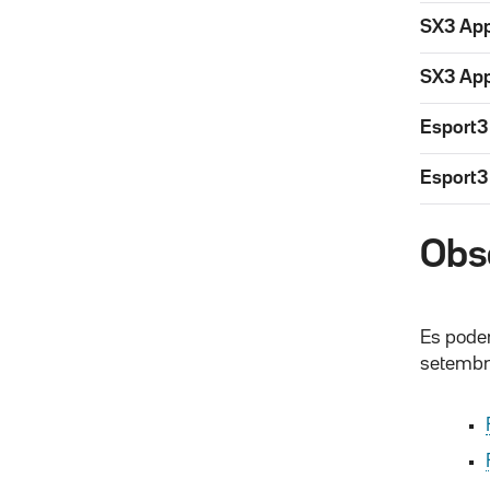
SX3 App
SX3 App
Esport3
Esport3
Obs
Es poden
setembre