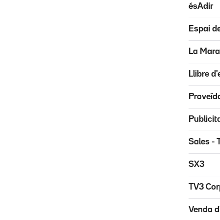
ésAdir
Espai de
La Marat
Llibre d
Proveïdo
Publicit
Sales - 
SX3
TV3 Corp
Venda d'