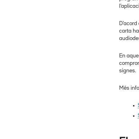
l'aplica
D'acord 
carta ha
audiodes
En aques
compromí
signes.
Més inf