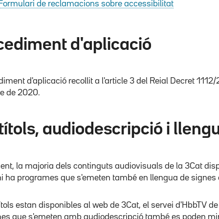
Formulari de reclamacions sobre accessibilitat
cediment d'aplicació
diment d'aplicació recollit a l'article 3 del Reial Decret 111
e de 2020.
ítols, audiodescripció i llen
nt, la majoria dels continguts audiovisuals de la 3Cat disp
hi ha programes que s'emeten també en llengua de signes 
ítols estan disponibles al web de 3Cat, el servei d'HbbTV de 
es que s'emeten amb audiodescripció també es poden mira