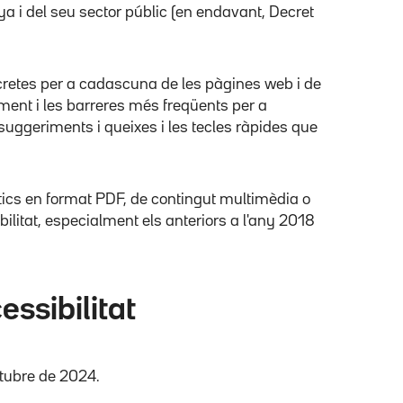
ya i del seu sector públic (en endavant, Decret
ncretes per a cadascuna de les pàgines web i de
ment i les barreres més freqüents per a
suggeriments i queixes i les tecles ràpides que
màtics en format PDF, de contingut multimèdia o
ilitat, especialment els anteriors a l'any 2018
essibilitat
ctubre de 2024.