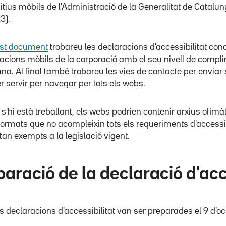
itius mòbils de l'Administració de la Generalitat de Catalun
3).
st document
trobareu les declaracions d'accessibilitat co
cacions mòbils de la corporació amb el seu nivell de compli
a. Al final també trobareu les vies de contacte per enviar 
r servir per navegar per tots els webs.
e s'hi està treballant, els webs podrien contenir arxius ofi
 formats que no acompleixin tots els requeriments d'accessib
tan exempts a la legislació vigent.
aració de la declaració d'acc
 declaracions d'accessibilitat van ser preparades el 9 d'o