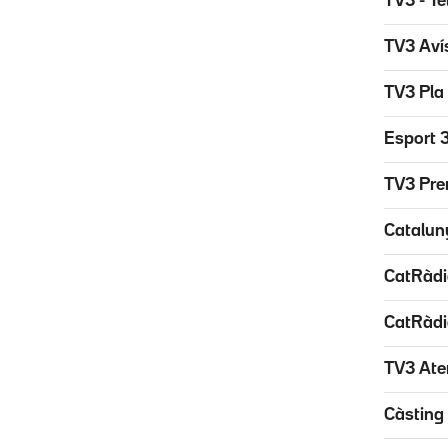
TV3 - Te
TV3 Avís
TV3 Pla 
Esport 3
TV3 Pre
Catalun
CatRàdi
CatRàdi
TV3 Aten
Càsting 