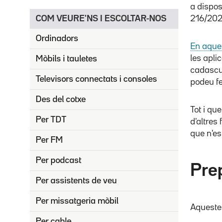
a dispos
COM VEURE'NS I ESCOLTAR-NOS
216/202
Ordinadors
En aque
les apli
Mòbils i tauletes
cadascun
Televisors connectats i consoles
podeu fe
Des del cotxe
Tot i qu
Per TDT
d'altres
que n'es
Per FM
Per podcast
Prep
Per assistents de veu
Per missatgeria mòbil
Aquestes
Per cable