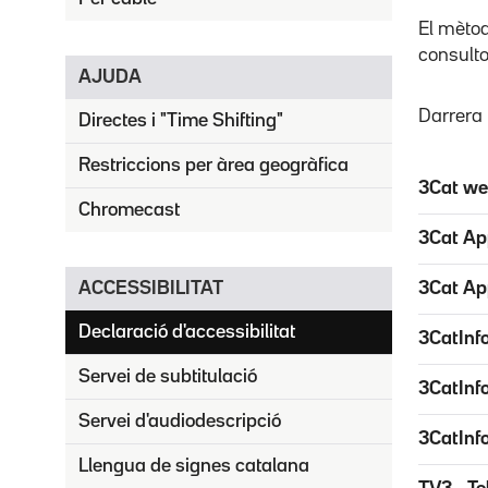
El mètod
consulto
AJUDA
Darrera 
Directes i "Time Shifting"
Restriccions per àrea geogràfica
3Cat w
Chromecast
3Cat Ap
ACCESSIBILITAT
3Cat Ap
Declaració d'accessibilitat
3CatInf
Servei de subtitulació
3CatInf
Servei d'audiodescripció
3CatInf
Llengua de signes catalana