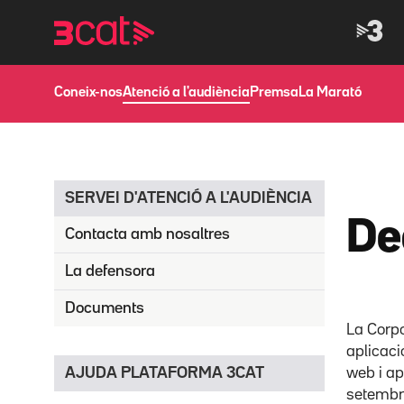
Anar
Anar
a
al
la
contingut
navegació
principal
Coneix-nos
Atenció a l'audiència
Premsa
La Marató
SERVEI D'ATENCIÓ A L'AUDIÈNCIA
De
Contacta amb nosaltres
La defensora
Documents
La Corpo
aplicaci
AJUDA PLATAFORMA 3CAT
web i ap
setembre