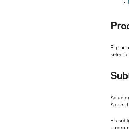
Pro
El proce
setembr
Subt
Actualme
A més, 
Els subt
program