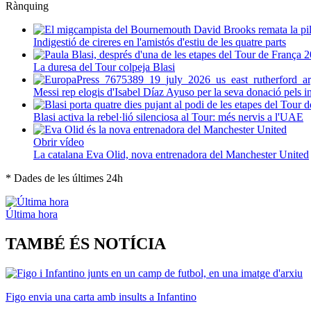
Rànquing
Indigestió de cireres en l'amistós d'estiu de les quatre parts
La duresa del Tour colpeja Blasi
Messi rep elogis d'Isabel Díaz Ayuso per la seva donació pels 
Blasi activa la rebel·lió silenciosa al Tour: més nervis a l'UAE
Obrir vídeo
La catalana Eva Olid, nova entrenadora del Manchester United
* Dades de les últimes 24h
Última hora
TAMBÉ ÉS NOTÍCIA
Figo envia una carta amb insults a Infantino