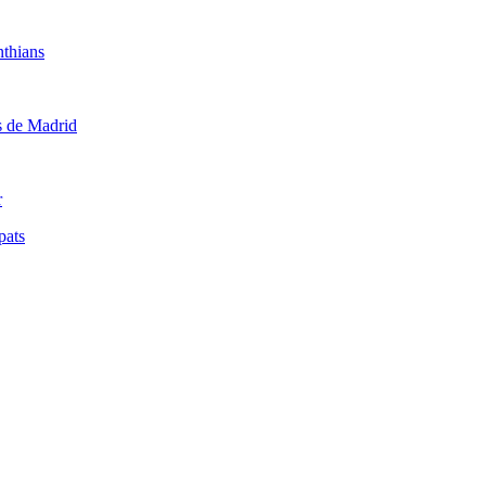
nthians
is de Madrid
r