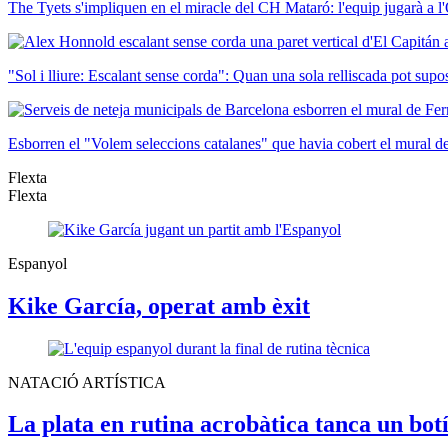
The Tyets s'impliquen en el miracle del CH Mataró: l'equip jugarà a 
"Sol i lliure: Escalant sense corda": Quan una sola relliscada pot supo
Esborren el "Volem seleccions catalanes" que havia cobert el mural d
Flexta
Flexta
Espanyol
Kike García, operat amb èxit
NATACIÓ ARTÍSTICA
La plata en rutina acrobàtica tanca un botí