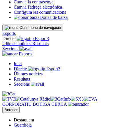
Canvia la contrasenya
Canvia l'adreça electrònica
Configura les comunicacions
Dona't de baixa
Obrir menu de navegació
Esports
Directe
Últimes notícies
Resultats
Seccions
Esports
Inici
Directe
Últimes notícies
Resultats
Seccions
CORPORATIU
BOTIGA
CERCA
Anterior
Destaquem
Guardiola