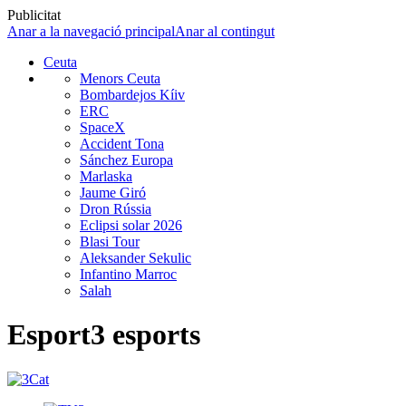
Publicitat
Anar a la navegació principal
Anar al contingut
Ceuta
Menors Ceuta
Bombardejos Kíiv
ERC
SpaceX
Accident Tona
Sánchez Europa
Marlaska
Jaume Giró
Dron Rússia
Eclipsi solar 2026
Blasi Tour
Aleksander Sekulic
Infantino Marroc
Salah
Esport3 esports