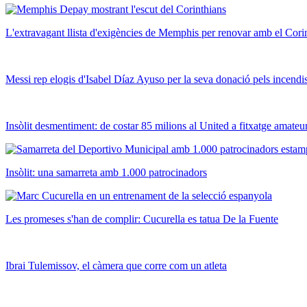
L'extravagant llista d'exigències de Memphis per renovar amb el Cori
Messi rep elogis d'Isabel Díaz Ayuso per la seva donació pels incend
Insòlit desmentiment: de costar 85 milions al United a fitxatge amateu
Insòlit: una samarreta amb 1.000 patrocinadors
Les promeses s'han de complir: Cucurella es tatua De la Fuente
Ibrai Tulemissov, el càmera que corre com un atleta