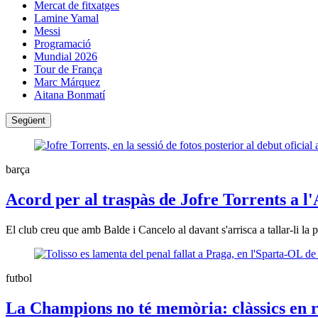
Mercat de fitxatges
Lamine Yamal
Messi
Programació
Mundial 2026
Tour de França
Marc Márquez
Aitana Bonmatí
Següent
barça
Acord per al traspàs de Jofre Torrents a l'
El club creu que amb Balde i Cancelo al davant s'arrisca a tallar-li l
futbol
La Champions no té memòria: clàssics en ri