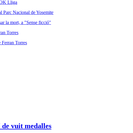
l'OK Lliga
sar la mort, a "Sense ficció"
e Ferran Torres
 de vuit medalles