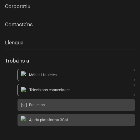
Corporatiu
Contacta'ns
Llengua
Troba'ns a
Mòbils i tauletes
Televisions connectades
Butlletins
Ajuda plataforma 3Cat