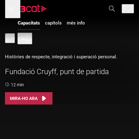
Anar
Anar
Obre
menú
a
al
de
la
contingut
navegació
navegació
Capacitats
capítols
més info
principal
Històries de respecte, integració i superació personal.
Fundació Cruyff, punt de partida
Durada:
12 min
MIRA-HO ARA