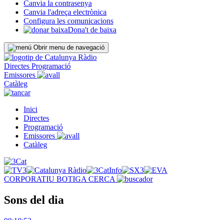
Canvia la contrasenya
Canvia l'adreça electrònica
Configura les comunicacions
Dona't de baixa
Obrir menu de navegació
Directes
Programació
Emissores
Catàleg
Inici
Directes
Programació
Emissores
Catàleg
CORPORATIU
BOTIGA
CERCA
Sons del dia