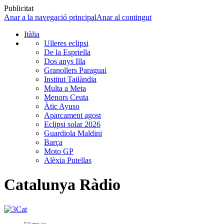
Publicitat
Anar a la navegació principal
Anar al contingut
Itàlia
Ulleres eclipsi
De la Espriella
Dos anys Illa
Granollers Paraguai
Institut Tailàndia
Multa a Meta
Menors Ceuta
Àtic Ayuso
Aparcament agost
Eclipsi solar 2026
Guardiola Maldini
Barça
Moto GP
Alèxia Putellas
Catalunya Ràdio