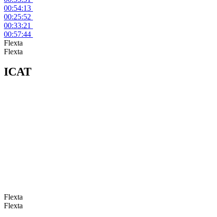
00:54:13
00:25:52
00:33:21
00:57:44
Flexta
Flexta
ICAT
Flexta
Flexta