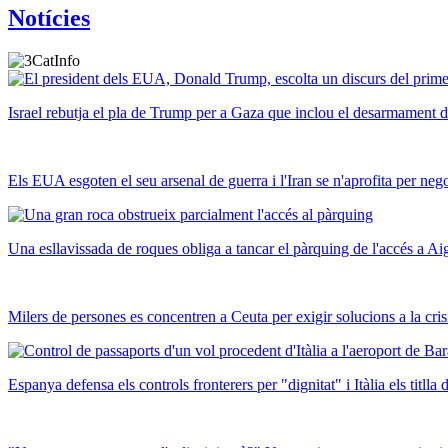
Notícies
Israel rebutja el pla de Trump per a Gaza que inclou el desarmament
Els EUA esgoten el seu arsenal de guerra i l'Iran se n'aprofita per neg
Una esllavissada de roques obliga a tancar el pàrquing de l'accés a Ai
Milers de persones es concentren a Ceuta per exigir solucions a la cris
Espanya defensa els controls fronterers per "dignitat" i Itàlia els titlla