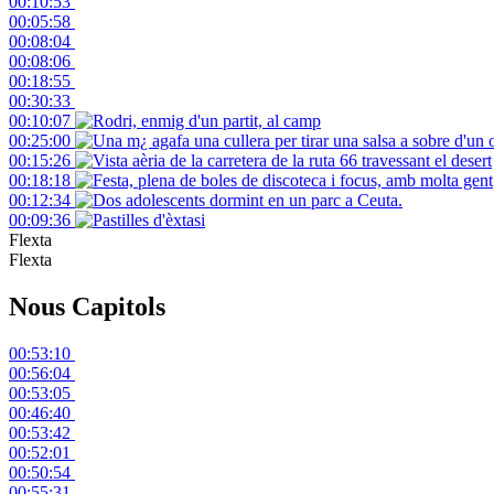
00:10:53
00:05:58
00:08:04
00:08:06
00:18:55
00:30:33
00:10:07
00:25:00
00:15:26
00:18:18
00:12:34
00:09:36
Flexta
Flexta
Nous Capitols
00:53:10
00:56:04
00:53:05
00:46:40
00:53:42
00:52:01
00:50:54
00:55:31