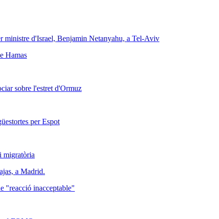
 de Hamas
ociar sobre l'estret d'Ormuz
güestortes per Espot
i migratòria
 de "reacció inacceptable"