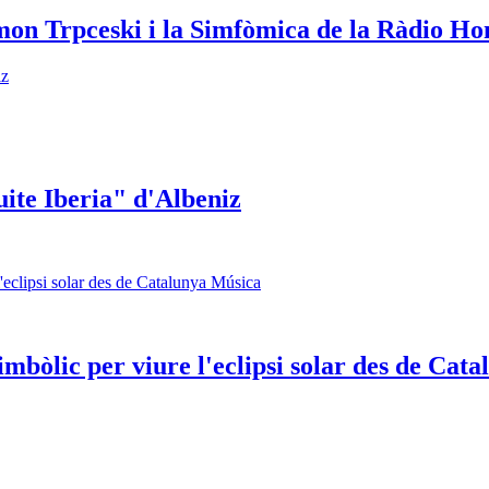
mon Trpceski i la Simfòmica de la Ràdio H
uite Iberia" d'Albeniz
 simbòlic per viure l'eclipsi solar des de Ca