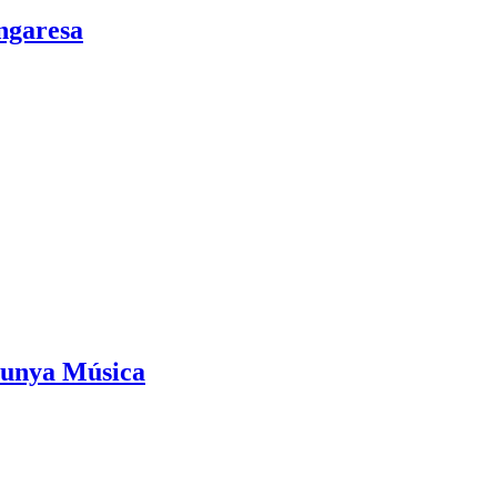
ongaresa
talunya Música