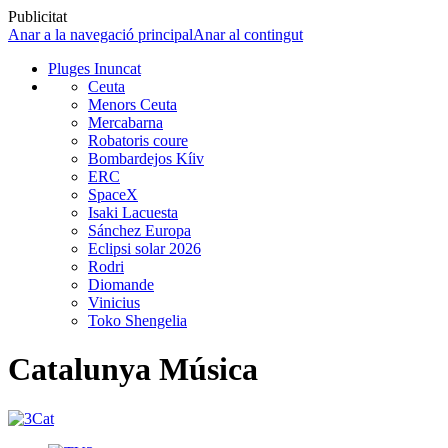
Publicitat
Anar a la navegació principal
Anar al contingut
Pluges Inuncat
Ceuta
Menors Ceuta
Mercabarna
Robatoris coure
Bombardejos Kíiv
ERC
SpaceX
Isaki Lacuesta
Sánchez Europa
Eclipsi solar 2026
Rodri
Diomande
Vinicius
Toko Shengelia
Catalunya Música