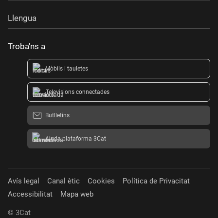
Llengua
Troba'ns a
Mòbils i tauletes
Televisions connectades
Butlletins
Ajuda plataforma 3Cat
Avís legal
Canal ètic
Cookies
Política de Privacitat
Accessibilitat
Mapa web
© 3Cat