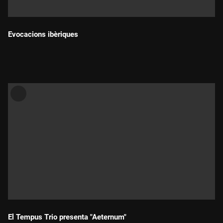
Evocacions ibèriques
Durada:
El Tempus Trio presenta "Aeternum"