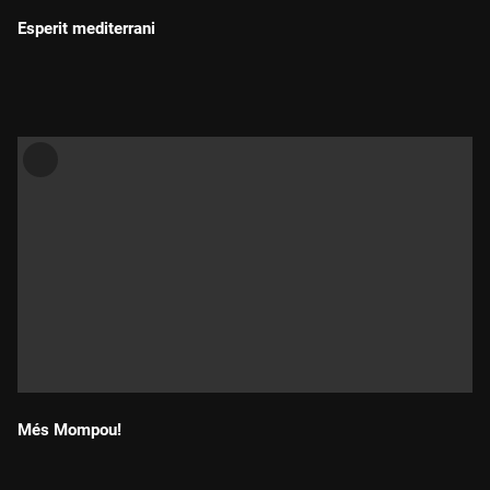
Esperit mediterrani
Durada:
Més Mompou!
Durada: