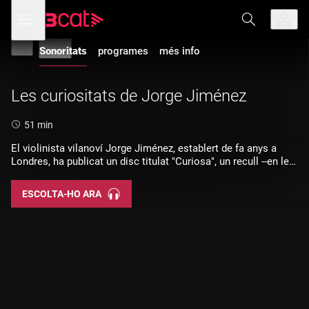
Anar
Anar
Obre
menú
a
al
Sonoritats
de
la
contingut
navegació
navegació
Sonoritats
programes
més info
principal
Les curiositats de Jorge Jiménez
Durada:
51 min
El violinista vilanoví Jorge Jiménez, establert de fa anys a
Londres, ha publicat un disc titulat "Curiosa", un recull --en les
seves pròpies paraules-- d'una selecció diversa i heterogènia
de peces de totes les èpoques i característiques, que ha
ESCOLTA-HO ARA
interpretat en un moment o altre de la seva trajectòria.