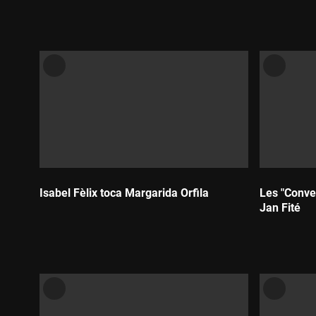
Durada:
Durada:
Isabel Fèlix toca Margarida Orfila
Les "Conver
Jan Fité
Durada:
Durada: