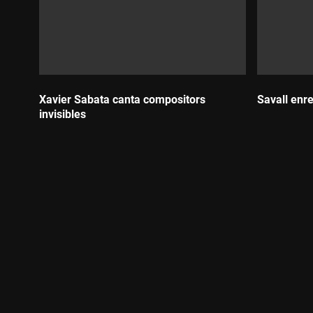
Xavier Sabata canta compositors
Savall enr
invisibles
Durada:
Durada: