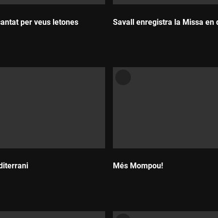
cantat per veus letones
Savall enregistra la Missa en
Durada:
iterrani
Més Mompou!
Durada: