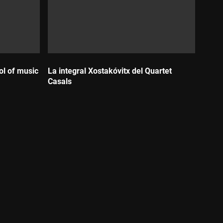
l of music
La integral Xostakóvitx del Quartet
Casals
Durada: