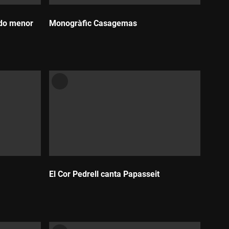
 do menor
Monogràfic Casagemas
Durada:
El Cor Pedrell canta Papasseit
Durada: