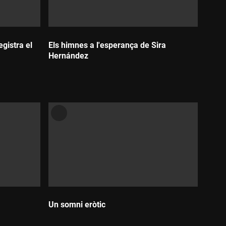
gistra el
Els himnes a l'esperança de Sira
Hernández
Durada:
Un somni eròtic
Durada: