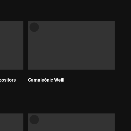
positors
Camaleònic Weill
Durada: