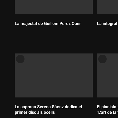
La majestat de Guillem Pérez Quer
La integra
Durada:
Durada:
La soprano Serena Sáenz dedica el
El pianista
primer disc als ocells
"L'art de la