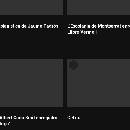
l pianística de Jaume Padrós
L'Escolania de Montserrat enre
Llibre Vermell
Durada:
 Albert Cano Smit enregistra
Cel nu
 fuga"
Durada: