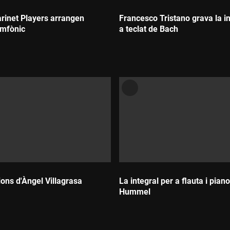
arinet Players arrangen
Francesco Tristano grava la in
imfònic
a teclat de Bach
Durada:
ons d'Àngel Villagrasa
La integral per a flauta i pian
Hummel
Durada: