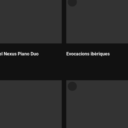
el Nexus Piano Duo
Evocacions ibèriques
Durada: