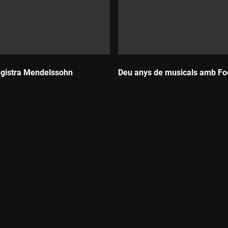
egistra Mendelssohn
Deu anys de musicals amb Foo
Durada: