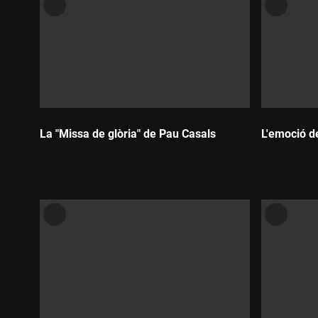
La "Missa de glòria" de Pau Casals
L'emoció d
Durada:
Durada: