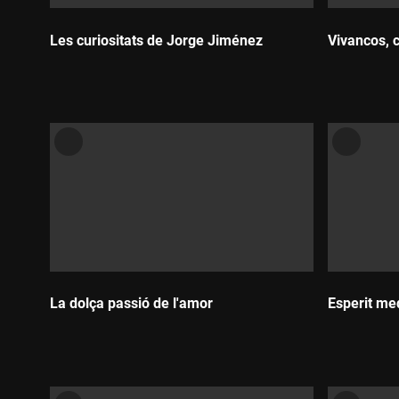
Les curiositats de Jorge Jiménez
Vivancos, 
Durada:
Durada:
La dolça passió de l'amor
Esperit med
Durada:
Durada: