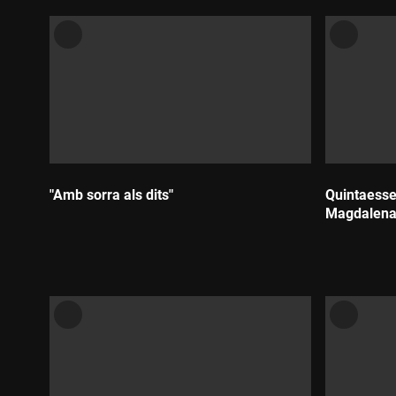
"Amb sorra als dits"
Quintaesse
Magdalen
Durada:
Durada: