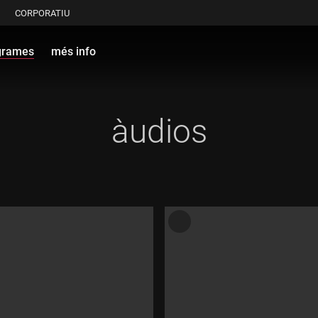
CORPORATIU
grames
més info
àudios