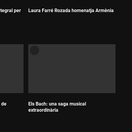
tegral per
Laura Farré Rozada homenatja Armènia
Durada:
o de
Els Bach: una saga musical
extraordinària
Durada: