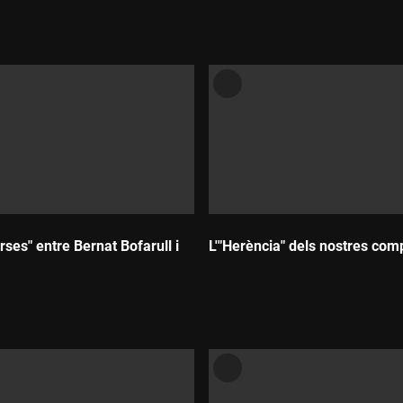
ses" entre Bernat Bofarull i
L'"Herència" dels nostres com
Durada: