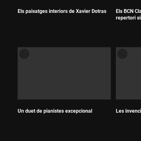
Els paisatges interiors de Xavier Dotras
Els BCN Cl
repertori s
Durada:
Durada:
Un duet de pianistes excepcional
Les invenci
Durada:
Durada: