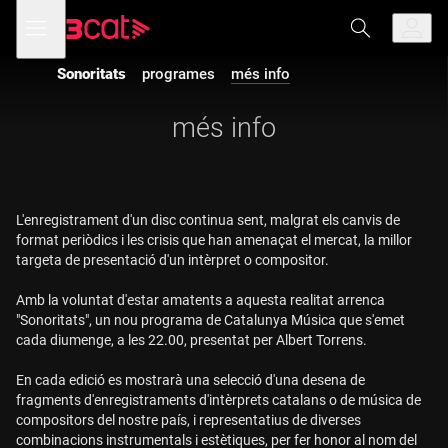
Anar
Anar
Obre
menú
a
al
de
la
contingut
navegació
navegació
Sonoritats
programes
més info
principal
més info
L'enregistrament d'un disc continua sent, malgrat els canvis de
format periòdics i les crisis que han amenaçat el mercat, la millor
targeta de presentació d'un intèrpret o compositor.
Amb la voluntat d'estar amatents a aquesta realitat arrenca
"Sonoritats", un nou programa de Catalunya Música que s'emet
cada diumenge, a les 22.00, presentat per Albert Torrens.
En cada edició es mostrarà una selecció d'una desena de
fragments d'enregistraments d'intèrprets catalans o de música de
compositors del nostre país, i representatius de diverses
combinacions instrumentals i estètiques, per fer honor al nom del