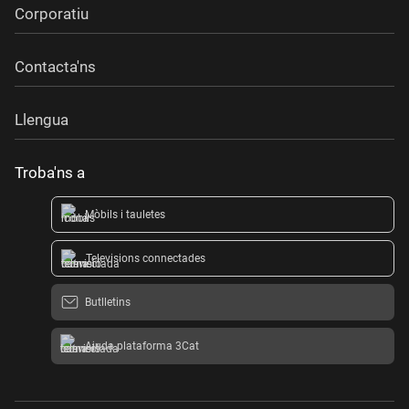
Corporatiu
Contacta'ns
Llengua
Troba'ns a
Mòbils i tauletes
Televisions connectades
Butlletins
Ajuda plataforma 3Cat