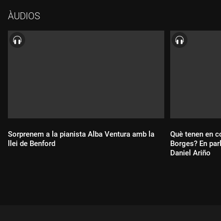
ÀUDIOS
Sorprenem a la pianista Alba Ventura amb la
Què tenen en co
llei de Benford
Borges? En pa
Daniel Ariño
Durada:
Durada: