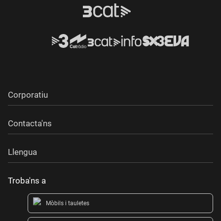
Corporatiu
Contacta'ns
Llengua
Troba'ns a
Mòbils i tauletes