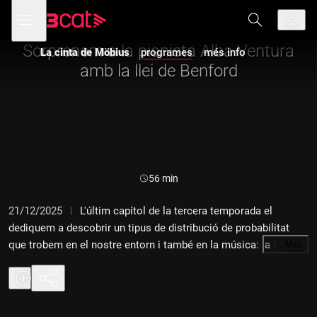
Anar
Anar
Obre
menú
La cinta de Möbius
a
al
de
la
contingut
navegació
navegació
Sorprenem a la pianista Alba Ventura
La cinta de Möbius
programes
més info
principal
amb la llei de Benford
Durada:
56 min
21/12/2025
L'últim capítol de la tercera temporada el
dediquem a descobrir un tipus de distribució de probabilitat
que trobem en el nostre entorn i també en la música: la llei de
…
Més
Benford. Ho fem acompanyats de la pianista Alba Ventura.