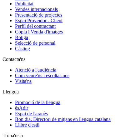
Publicitat
Vendes internacionals
Presentació de projectes
Espai Proveïdor - Client
Perfil del contractant
Còpia i Venda d'imatges
Botiga
Selecció de personal
Càsting
Contacta'ns
Atenció a l'audiència
Com veure'ns i escoltar-nos
Visita'ns
Llengua
Promoció de la llengua
ésAdir
Espai de l'aranès
Bon dia. Directori de mitjans en llengua catalana
Llibre d'estil
Troba'ns a