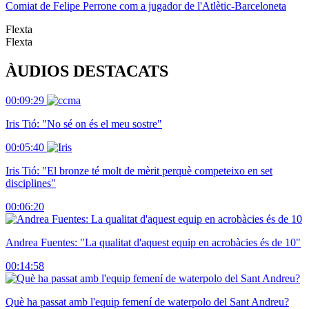
Comiat de Felipe Perrone com a jugador de l'Atlètic-Barceloneta
Flexta
Flexta
ÀUDIOS DESTACATS
00:09:29
Iris Tió: "No sé on és el meu sostre"
00:05:40
Iris Tió: "El bronze té molt de mèrit perquè competeixo en set
disciplines"
00:06:20
Andrea Fuentes: "La qualitat d'aquest equip en acrobàcies és de 10"
00:14:58
Què ha passat amb l'equip femení de waterpolo del Sant Andreu?