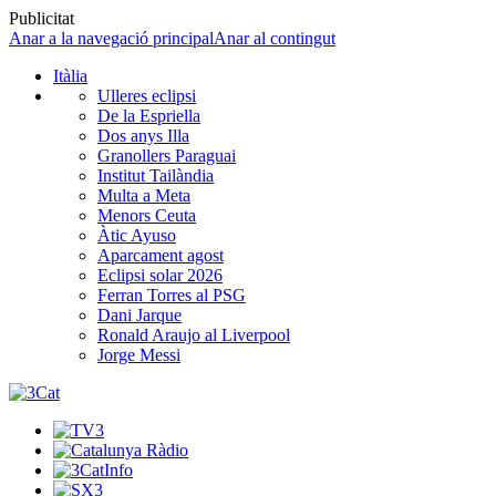
Publicitat
Anar a la navegació principal
Anar al contingut
Itàlia
Ulleres eclipsi
De la Espriella
Dos anys Illa
Granollers Paraguai
Institut Tailàndia
Multa a Meta
Menors Ceuta
Àtic Ayuso
Aparcament agost
Eclipsi solar 2026
Ferran Torres al PSG
Dani Jarque
Ronald Araujo al Liverpool
Jorge Messi