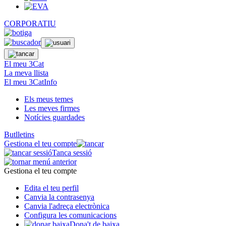
CORPORATIU
El meu 3Cat
La meva llista
El meu 3CatInfo
Els meus temes
Les meves firmes
Notícies guardades
Butlletins
Gestiona el teu compte
Tanca sessió
Gestiona el teu compte
Edita el teu perfil
Canvia la contrasenya
Canvia l'adreça electrònica
Configura les comunicacions
Dona't de baixa