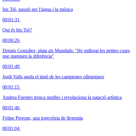
Iris Tió, passió per l'aigua i la música
00:01:31
Qui és Iris Tió?
00:00:26
Dennis González, plata als Mundials: "He millorat les petites coses
que marquen la diferència"
00:01:49
Jordi Valls agafa el timó de les campiones olímpiques
00:01:15
Andrea Fuentes trenca motlles i revoluciona la natació artística
00:01:46
Felipe Perrone, una trajectòria de llegenda
00:01:04