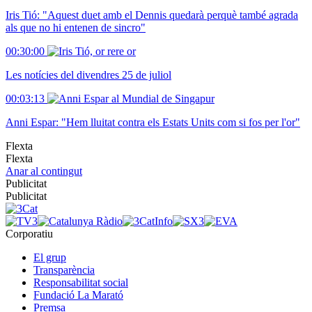
Iris Tió: "Aquest duet amb el Dennis quedarà perquè també agrada
als que no hi entenen de sincro"
00:30:00
Les notícies del divendres 25 de juliol
00:03:13
Anni Espar: "Hem lluitat contra els Estats Units com si fos per l'or"
Flexta
Flexta
Anar al contingut
Publicitat
Publicitat
Corporatiu
El grup
Transparència
Responsabilitat social
Fundació La Marató
Premsa