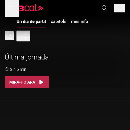
Anar
Anar
Obre
menú
a
al
de
la
contingut
navegació
navegació
Un dia de partit
capítols
més info
principal
Última jornada
Durada:
2 h 5 min
MIRA-HO ARA