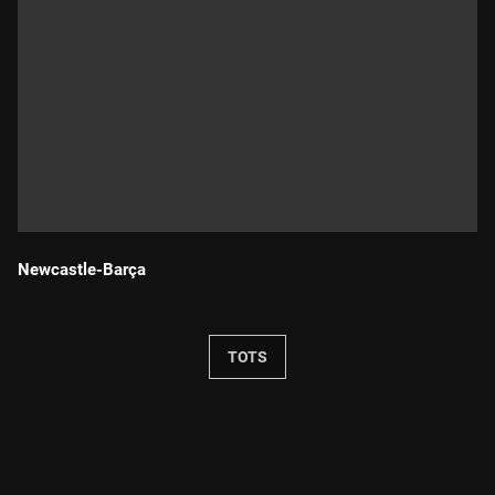
Newcastle-Barça
Durada:
TOTS