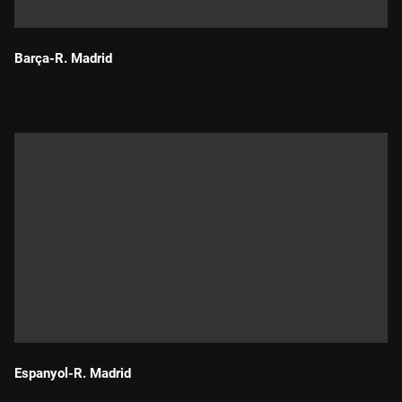
Barça-R. Madrid
Durada:
Espanyol-R. Madrid
Durada: