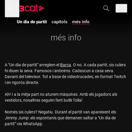
Anar
Anar
Obre
menú
a
al
de
la
contingut
navegació
navegació
Un dia de partit
capítols
més info
principal
més info
A "Un dia de partit" arreglem el
Barça
. O no. A cada partit, sis culers
hi diuen la seva. Famosos i anònims. Cadascun a casa seva.
Davant del televisor. Tot a base de videotrucades, en format Twitch
i en rigorós directe.
Ah! I a la mitja part no aturem màquines. Amb els jugadors als
vestidors, nosaltres seguim fent bullir l'olla!
Només sis culers? Negatiu. Durant el partit van apareixent els
Jimmy Jump: els espontanis que demanen saltar a "Un dia de
partit" via WhatsApp.