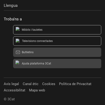
Llengua
Troba'ns a
Mòbils i tauletes
Televisions connectades
Butlletins
Ajuda plataforma 3Cat
Avís legal
Canal ètic
Cookies
Política de Privacitat
Accessibilitat
Mapa web
© 3Cat