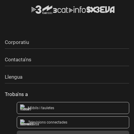
Corporatiu
Contacta'ns
Llengua
Troba'ns a
Mòbils i tauletes
Televisions connectades