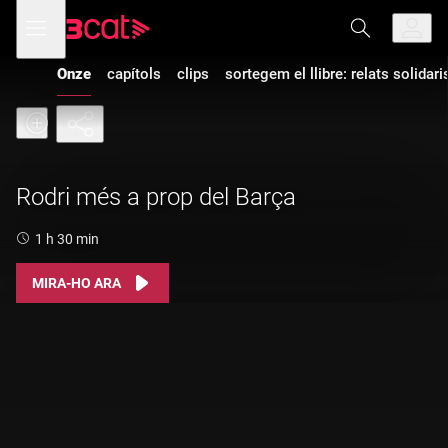
Anar
Anar
Obre
menú
a
al
de
la
contingut
navegació
navegació
Onze
capítols
clips
sortegem el llibre: relats solidari
principal
Rodri més a prop del Barça
Durada:
1 h 30 min
MIRA-HO ARA