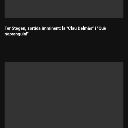
Ter Stegen, sortida imminent; la "Clau Delmàs" i "Què
n'aprenguin!"
Durada: