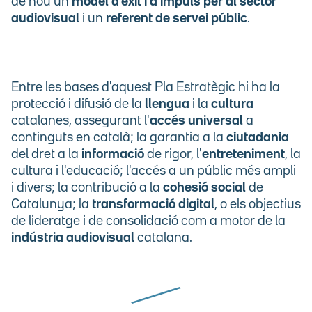
de nou un
model d'èxit i d'impuls per al sector
audiovisual
i un
referent de servei públic
.
Entre les bases d'aquest Pla Estratègic hi ha la
protecció i difusió de la
llengua
i la
cultura
catalanes, assegurant l'
accés universal
a
continguts en català; la garantia a la
ciutadania
del dret a la
informació
de rigor, l'
entreteniment
, la
cultura i l'educació; l'accés a un públic més ampli
i divers; la contribució a la
cohesió social
de
Catalunya; la
transformació digital
, o els objectius
de lideratge i de consolidació com a motor de la
indústria audiovisual
catalana.