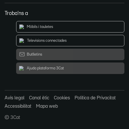
Troba'ns a
Mòbils i tauletes
Televisions connectades
Butlletins
Ajuda plataforma 3Cat
Avís legal
Canal ètic
Cookies
Política de Privacitat
Accessibilitat
Mapa web
© 3Cat