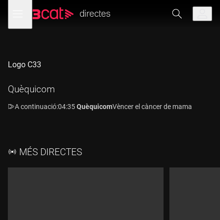
Anar
Anar
Obre
menú
a
al
directes
de
la
contingut
navegació
navegació
principal
Logo C33
Directe:
Quèquicom
33
A continuació:
04:35
Quèquicom
Vèncer el càncer de mama
MÉS DIRECTES