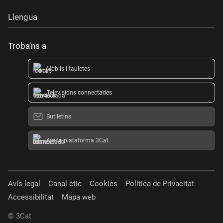
Llengua
Troba'ns a
Mòbils i tauletes
Televisions connectades
Butlletins
Ajuda plataforma 3Cat
Avís legal
Canal ètic
Cookies
Política de Privacitat
Accessibilitat
Mapa web
© 3Cat