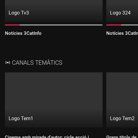
Logo Tv3
Logo 324
Directe:
Directe:
TV3
3CatInfo
Canal:
Canal:
Notícies 3CatInfo
Notícies 3CatI
(televisió)
TV3
3CatInfo
en
(televisió)
directe
en
directe
CANALS TEMÀTICS
Logo Tem1
Logo Tem2
Directe:
Directe:
Canal:
Canal:
exclusiu
exclusiu
Cinema amb mirada d'autor: cicle acció i
Grans títols de