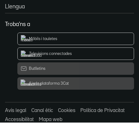
Llengua
Troba'ns a
Mòbils i tauletes
Televisions connectades
Butlletins
Ajuda plataforma 3Cat
Avís legal
Canal ètic
Cookies
Política de Privacitat
Accessibilitat
Mapa web
© 3Cat