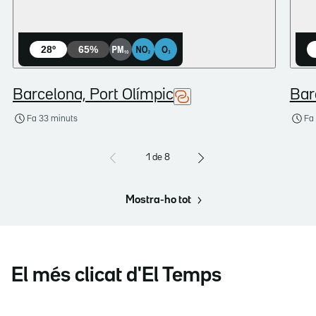
28
º
65
%
Barcelona, Port Olímpic
Bar
Fa 33 minuts
Fa
1
de
8
Mostra-ho tot
El més clicat d'El Temps