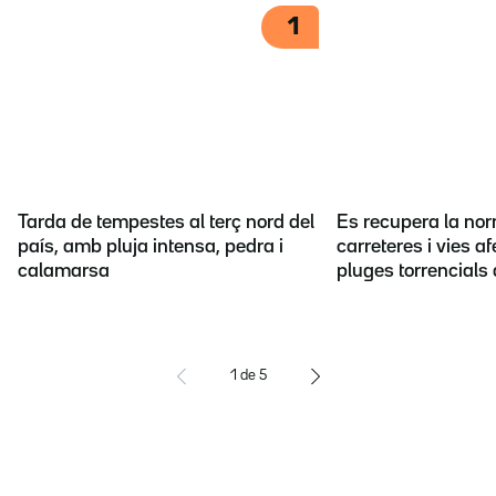
1
Tarda de tempestes al terç nord del
Es recupera la nor
país, amb pluja intensa, pedra i
carreteres i vies a
calamarsa
pluges torrencials 
1
de
5