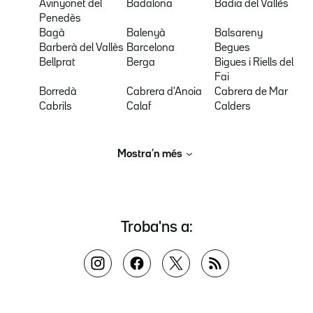
Avinyonet del
Badalona
Badia del Vallès
Penedès
Bagà
Balenyà
Balsareny
Barberà del Vallès
Barcelona
Begues
Bellprat
Berga
Bigues i Riells del
Fai
Borredà
Cabrera d'Anoia
Cabrera de Mar
Cabrils
Calaf
Calders
Mostra’n més
Troba'ns a: