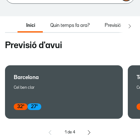
Inici
Quin temps fa ara?
Previsió
N
Previsió d'avui
Barcelona
T
Cel ben clar
Ce
32
º
27
º
1
de
4