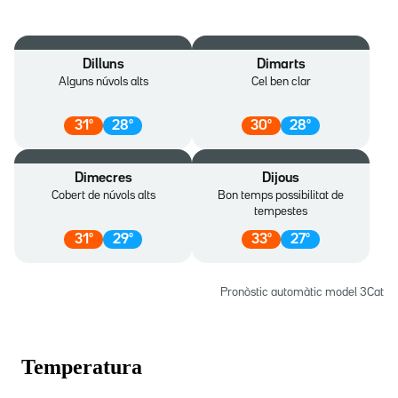
Dilluns
Dimarts
Alguns núvols alts
Cel ben clar
31
º
28
º
30
º
28
º
Dimecres
Dijous
Cobert de núvols alts
Bon temps possibilitat de
tempestes
31
º
29
º
33
º
27
º
Pronòstic automàtic model 3Cat