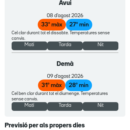
Avui
08 d'agost 2026
33
º màx
27
º min
Cel clar durant tot el dissabte. Temperatures sense
canvis.
Matí
Tarda
Nit
Demà
09 d'agost 2026
31
º màx
28
º min
Cel ben clar durant tot el diumenge. Temperatures
sense canvis.
Matí
Tarda
Nit
Previsió per als propers dies