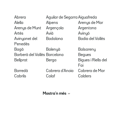
Abrera
Aguilar de Segarra
Aiguafreda
Alella
Alpens
Arenys de Mar
Arenys de Munt
Argençola
Argentona
Artés
Avià
Avinyó
Avinyonet del
Badalona
Badia del Vallès
Penedès
Bagà
Balenyà
Balsareny
Barberà del Vallès
Barcelona
Begues
Bellprat
Berga
Bigues i Riells del
Fai
Borredà
Cabrera d'Anoia
Cabrera de Mar
Cabrils
Calaf
Calders
Mostra’n més