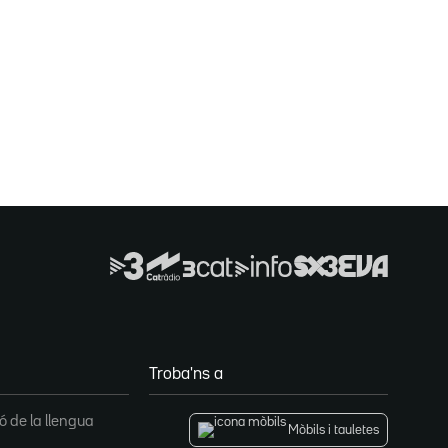
Troba'ns a
 de la llengua
Mòbils i tauletes