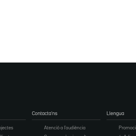
Contacta'ns
Llengua
ojectes
Atenció a l'audiència
Promoció