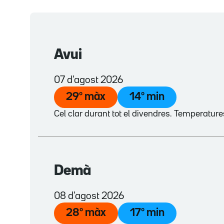
Avui
07 d'agost 2026
29
º màx
14
º min
Cel clar durant tot el divendres. Temperatur
Demà
08 d'agost 2026
28
º màx
17
º min