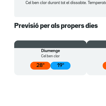
Cel ben clar durant tot el dissabte. Tempera
Previsió per als propers dies
Diumenge
Cel ben clar
28
º
19
º