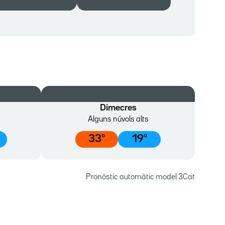
Dimecres
Alguns núvols alts
33
º
19
º
Pronòstic automàtic model 3Cat