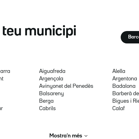
l teu municipi
Barc
garra
Aiguafreda
Alella
nt
Argençola
Argentona
Avinyonet del Penedès
Badalona
Balsareny
Barberà del
Berga
Bigues i Rie
ar
Cabrils
Calaf
Mostra’n més