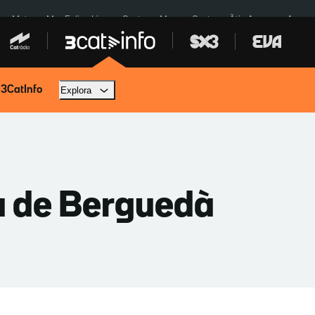
a a Meta
Mor Felipe Lipe
Ceuta
Menors Ceuta
Àtic Ayuso
Aparca
 3CatInfo
Explora
u de Berguedà