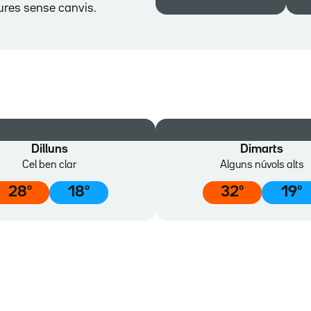
tures sense canvis.
Dilluns
Dimarts
Cel ben clar
Alguns núvols alts
28
º
18
º
32
º
19
º