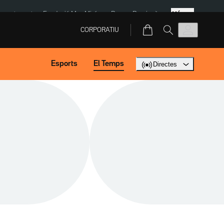
Més
ment agost
Fundació Mas Miró
eBay
Perpinyà
CORPORATIU
Esports
El Temps
Directes