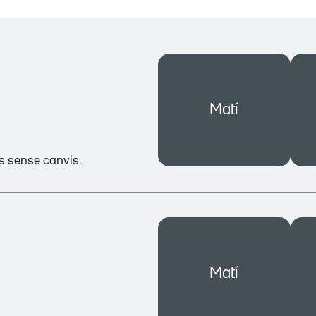
Matí
es sense canvis.
Matí