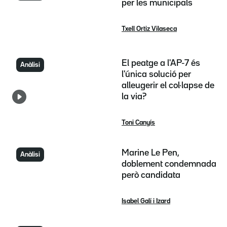
per les municipals
Txell Ortiz Vilaseca
El peatge a l'AP-7 és
Anàlisi
l'única solució per
alleugerir el col·lapse de
la via?
Toni Canyís
Marine Le Pen,
Anàlisi
doblement condemnada
però candidata
Isabel Galí i Izard