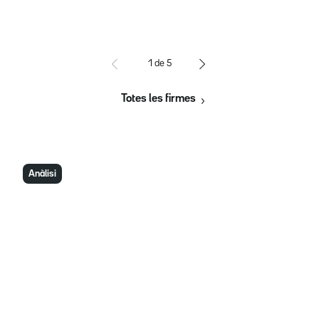
1
de
5
Totes les firmes
Anàlisi