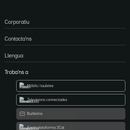
Corporatiu
Contacta'ns
Llengua
Troba'ns a
Mòbils i tauletes
Televisions connectades
Butlletins
Ajuda plataforma 3Cat