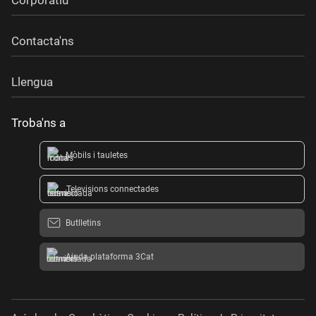
Contacta'ns
Llengua
Troba'ns a
Mòbils i tauletes
Televisions connectades
Butlletins
Ajuda plataforma 3Cat