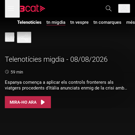
Anar
Anar
Obre
menú
a
al
de
la
contingut
navegació
navegació
Telenotícies
tn migdia
tn vespre
tn comarques
més
principal
Telenotícies migdia - 08/08/2026
Durada:
59 min
Espanya comença a aplicar els controls fronterers als
viatgers procedents d'Itàlia anunciats enmig de la crisi amb
Giorgia Meloni.
MIRA-HO ARA