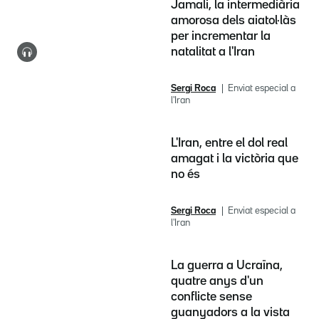
Jamali, la intermediària
amorosa dels aiatol·làs
per incrementar la
natalitat a l'Iran
Sergi Roca
Enviat especial a
l'Iran
L'Iran, entre el dol real
amagat i la victòria que
no és
Sergi Roca
Enviat especial a
l'Iran
La guerra a Ucraïna,
quatre anys d'un
conflicte sense
guanyadors a la vista