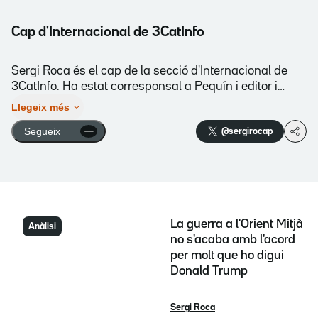
Cap d'Internacional de 3CatInfo
Sergi Roca és el cap de la secció d'Internacional de
3CatInfo. Ha estat corresponsal a Pequín i editor i
presentador del programa Mapamundi. Com a enviat
Llegeix més
especial, ha cobert el tsunami i crisi nuclear de
Segueix
@sergirocap
Fukushima, l'arribada massiva de refugiats a la UE, el
retorn dels talibans al poder a l'Afganistan, el conflicte
a Ucraïna des del 2014 fins a l'actualitat o l'ofensiva
israeliana a Gaza després dels atacs de Hamas.
També és professor de ràdio al màster de Periodisme
Internacional de la Universitat Blanquerna-URL.
La guerra a l'Orient Mitjà
Anàlisi
no s'acaba amb l'acord
per molt que ho digui
Donald Trump
Sergi Roca