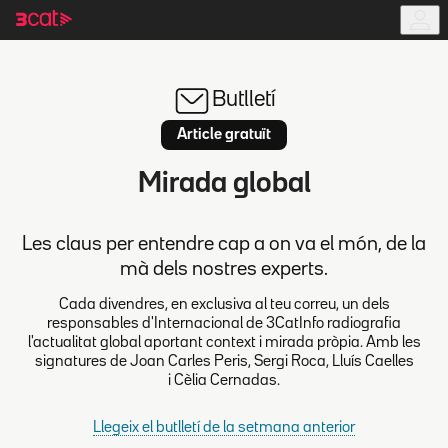
Anar
Anar
a
al
la
contingut
navegació
principal
Butlletí
Article gratuït
Mirada global
Les claus per entendre cap a on va el món, de la
mà dels nostres experts.
Cada divendres, en exclusiva al teu correu, un dels
responsables d'Internacional de 3CatInfo radiografia
l'actualitat global aportant context i mirada pròpia. Amb les
signatures de Joan Carles Peris, Sergi Roca, Lluís Caelles
i Cèlia Cernadas.
Llegeix el butlletí de la setmana anterior