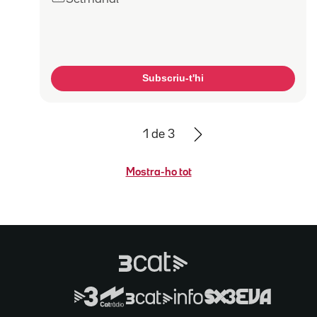
Subscriu-t'hi
1
de
3
Mostra-ho tot