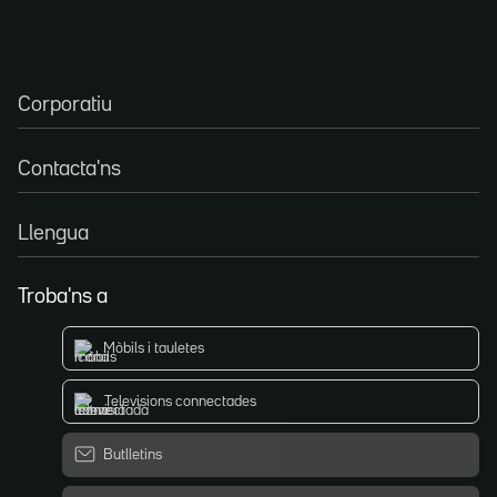
Corporatiu
Contacta'ns
Llengua
Troba'ns a
Mòbils i tauletes
Televisions connectades
Butlletins