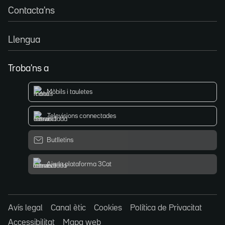
Contacta'ns
Llengua
Troba'ns a
Mòbils i tauletes
Televisions connectades
Butlletins
Ajuda plataforma 3Cat
Avís legal
Canal ètic
Cookies
Política de Privacitat
Accessibilitat
Mapa web