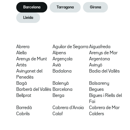
Barcelona
Tarragona
Girona
Lleida
Abrera
Aguilar de Segarra
Aiguafreda
Alella
Alpens
Arenys de Mar
Arenys de Munt
Argençola
Argentona
Artés
Avià
Avinyó
Avinyonet del
Badalona
Badia del Vallès
Penedès
Bagà
Balenyà
Balsareny
Barberà del Vallès
Barcelona
Begues
Bellprat
Berga
Bigues i Riells del
Fai
Borredà
Cabrera d'Anoia
Cabrera de Mar
Cabrils
Calaf
Calders