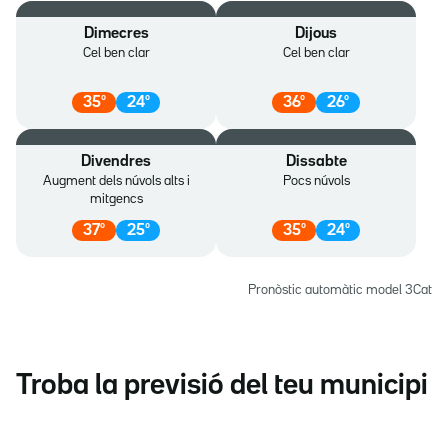
Dimecres
Dijous
Cel ben clar
Cel ben clar
35
º
24
º
36
º
26
º
Divendres
Dissabte
Augment dels núvols alts i
Pocs núvols
mitgencs
37
º
25
º
35
º
24
º
Pronòstic automàtic model 3Cat
Troba la previsió del teu municipi