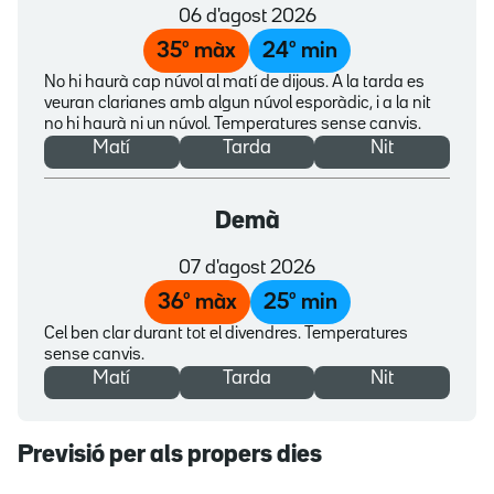
06 d'agost 2026
35
º màx
24
º min
No hi haurà cap núvol al matí de dijous. A la tarda es
veuran clarianes amb algun núvol esporàdic, i a la nit
no hi haurà ni un núvol. Temperatures sense canvis.
Matí
Tarda
Nit
Demà
07 d'agost 2026
36
º màx
25
º min
Cel ben clar durant tot el divendres. Temperatures
sense canvis.
Matí
Tarda
Nit
Previsió per als propers dies