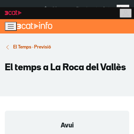
Anar
Anar
Més
a
al
És notícia:
Pluges Inuncat
Ceuta
la
contingut
navegació
principal
El Temps · Previsió
El temps a La Roca del Vallès
Avui