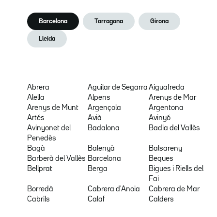
Barcelona
Tarragona
Girona
Lleida
Abrera
Aguilar de Segarra
Aiguafreda
Alella
Alpens
Arenys de Mar
Arenys de Munt
Argençola
Argentona
Artés
Avià
Avinyó
Avinyonet del
Badalona
Badia del Vallès
Penedès
Bagà
Balenyà
Balsareny
Barberà del Vallès
Barcelona
Begues
Bellprat
Berga
Bigues i Riells del
Fai
Borredà
Cabrera d'Anoia
Cabrera de Mar
Cabrils
Calaf
Calders