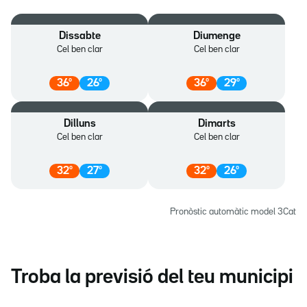
Dissabte
Diumenge
Cel ben clar
Cel ben clar
36
º
26
º
36
º
29
º
Dilluns
Dimarts
Cel ben clar
Cel ben clar
32
º
27
º
32
º
26
º
Pronòstic automàtic model 3Cat
Troba la previsió del teu municipi