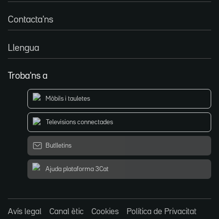
Contacta'ns
Llengua
Troba'ns a
Mòbils i tauletes
Televisions connectades
Butlletins
Ajuda plataforma 3Cat
Avís legal
Canal ètic
Cookies
Política de Privacitat