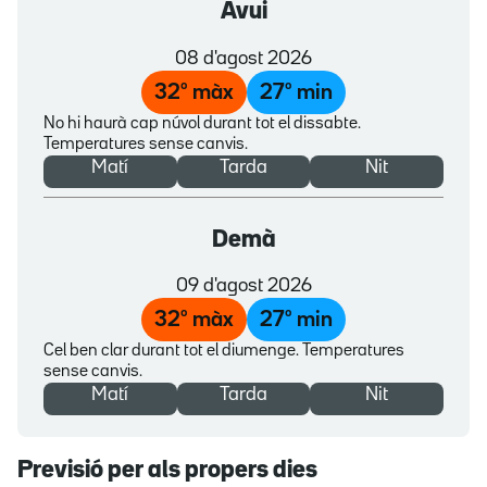
Avui
08 d'agost 2026
32
º màx
27
º min
No hi haurà cap núvol durant tot el dissabte.
Temperatures sense canvis.
Matí
Tarda
Nit
Demà
09 d'agost 2026
32
º màx
27
º min
Cel ben clar durant tot el diumenge. Temperatures
sense canvis.
Matí
Tarda
Nit
Previsió per als propers dies