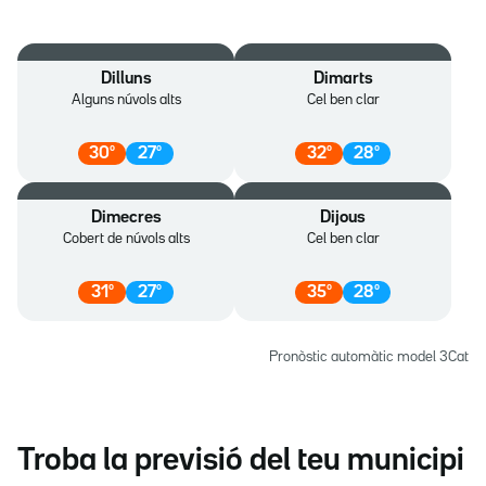
Dilluns
Dimarts
Alguns núvols alts
Cel ben clar
30
º
27
º
32
º
28
º
Dimecres
Dijous
Cobert de núvols alts
Cel ben clar
31
º
27
º
35
º
28
º
Pronòstic automàtic model 3Cat
Troba la previsió del teu municipi