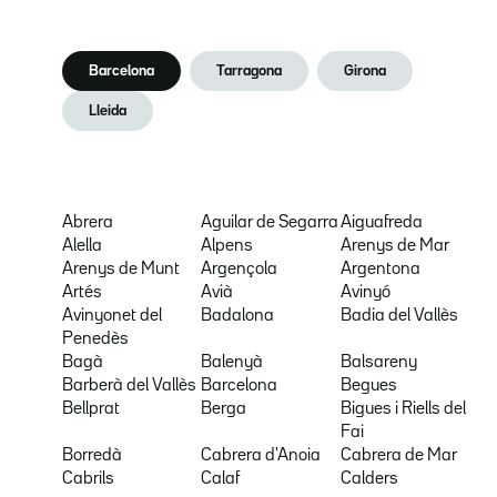
Barcelona
Tarragona
Girona
Lleida
Abrera
Aguilar de Segarra
Aiguafreda
Alella
Alpens
Arenys de Mar
Arenys de Munt
Argençola
Argentona
Artés
Avià
Avinyó
Avinyonet del
Badalona
Badia del Vallès
Penedès
Bagà
Balenyà
Balsareny
Barberà del Vallès
Barcelona
Begues
Bellprat
Berga
Bigues i Riells del
Fai
Borredà
Cabrera d'Anoia
Cabrera de Mar
Cabrils
Calaf
Calders