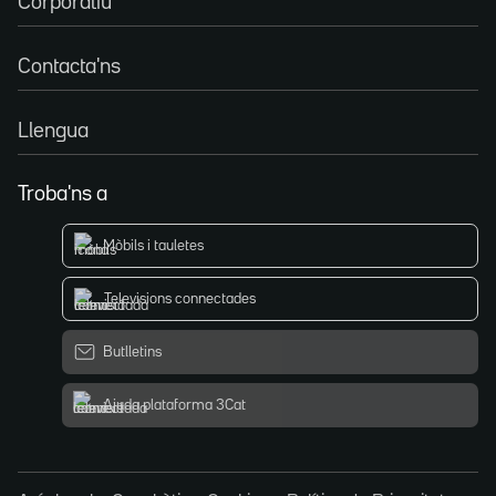
Corporatiu
Contacta'ns
Llengua
Troba'ns a
Mòbils i tauletes
Televisions connectades
Butlletins
Ajuda plataforma 3Cat